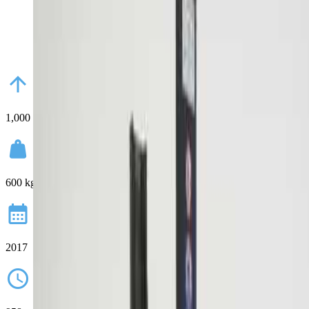
arrow_upward
1,000 mm
weight
600 kg
calendar_month
2017
schedule