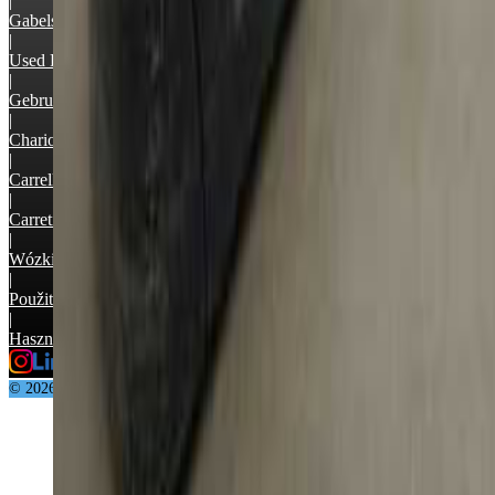
|
Gabelstapler Occasion
|
Used Forklifts
|
Gebruikte Heftrucks
|
Chariots élévateurs occasion
|
Carrelli elevatori usati
|
Carretilla elevadora segunda mano
|
Wózki widłowe używane
|
Použité vysokozdvižné vozíky
|
Használt targonca
© 2026 Supralift GmbH & Co. KG