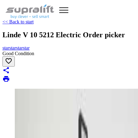
<< Back to start
Linde V 10 5212 Electric Order picker
star
star
star
star
Good Condition
favorite_border
share
print
chevron_left
chevron_right
zoom_in
image
1/5