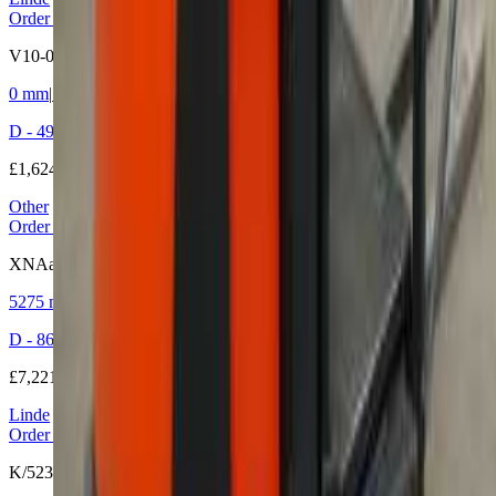
Order picker Electric
V10-02
0 mm
|
1000 kg
|
2019
D - 49779 Niederlangen
£1,624
Other
Order picker Electric
XNAac TE
5275 mm
|
1000 kg
|
2009
D - 86316 Friedberg-Derching
£7,221
Linde
Order picker Electric
K/5231 ION