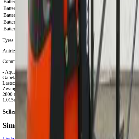
Battery
yes
Battery year of manufacture
2017
Battery voltage (V)
24
Battery capacity (Ah)
465
Battery charger
yes
Tyres
Antriebsrad Polyurethan, Lastrollen Einfach Poly
Comments
- Aquamatic auf Batterie - seitlicher Batteriewechsel mit Rollen -
Gabelausführung 560 - 1150 mm - Zugangskontrolle: LFM-RFID -
Lastschutz seitl. re./li - Grundausstattung frei verfahrbar - ohne
Zwangsführung - frei verfahrbar - ohne Gangerkennung - Greifhöhe
2800 mm - LSP 0.8 Lastschwerpunkt: 0.8m Länge: 2.87m Breite:
1.015m
Seller
Similar offers
Linde