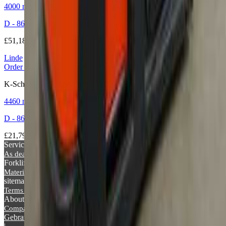
4000 mm
|
1000 kg
|
2019
D - 86316 Friedberg-Derching
£51,189
Linde
Order picker Electric
K-Schwenkschubgabel 5231-00
4460 mm
|
1250 kg
|
2020
D - 86316 Friedberg-Derching
£21,791
Services
As dealer
Topseller
Forklift Informations
Materials handling glossary
Picture archive
News
sitemap
Terms & Conditions
Privacy Policy
Imprint
About Supralift
Company
Contact
As dealer
Advertising
Gebrauchte Gabelstapler