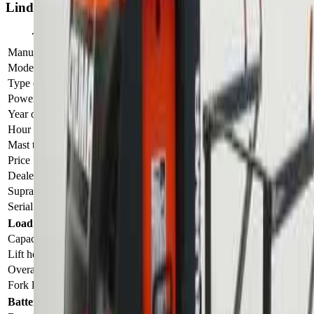
Linde V 10 5212 Electric Order picker
Truck data
Manufacturer
Linde
Model
V 10 5212
Type of truck
Order picker
Power unit
Electric
Year of manufacture
2017
Hour meter reading (h)
958
Mast type
i
Simplex
Price
£2,528
Dealer product no.
ANL1004182
Supralift product no.
12778680E
Serial number
ANL1004182
Load capacity, lifting height, dimensions
Capacity (kg)
600
Lift height (mm)
1000
Overall height (mm)
1620
Fork length (mm)
1150
Battery and charging devices