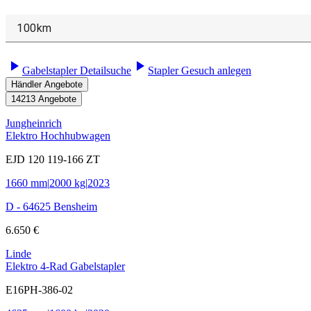
100km
play_arrow
play_arrow
Gabelstapler Detailsuche
Stapler Gesuch anlegen
Händler Angebote
14213 Angebote
Jungheinrich
Elektro Hochhubwagen
EJD 120 119-166 ZT
1660 mm
|
2000 kg
|
2023
D - 64625 Bensheim
6.650 €
Linde
Elektro 4-Rad Gabelstapler
E16PH-386-02