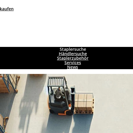
 kaufen
Staplersuche
Händlersuche
Staplerzubehör
Services
News