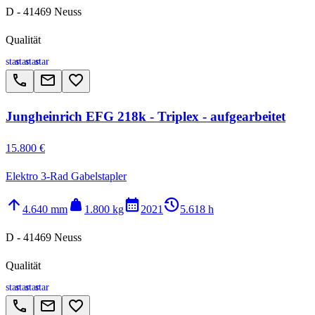
D - 41469 Neuss
Qualität
star
star
star
star
call
email
favorite_border
Jungheinrich EFG 218k - Triplex - aufgearbeitet
15.800 €
Elektro 3-Rad Gabelstapler
arrow_upward
weight
calendar_month
history_2
4.640 mm
1.800 kg
2021
5.618 h
D - 41469 Neuss
Qualität
star
star
star
star
call
email
favorite_border