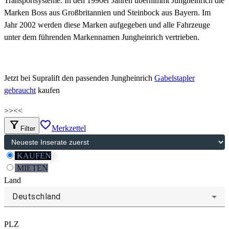
Transportsysteme. In den 1990er Jahren übernimmt Jungheinrich die
Marken Boss aus Großbritannien und Steinbock aus Bayern. Im
Jahr 2002 werden diese Marken aufgegeben und alle Fahrzeuge
unter dem führenden Markennamen Jungheinrich vertrieben.
Jetzt bei Supralift den passenden Jungheinrich
Gabelstapler
gebraucht
kaufen
>>
<<
filter_alt
favorite_border
Merkzettel
Filter
KAUFEN
MIETEN
Land
Deutschland
PLZ