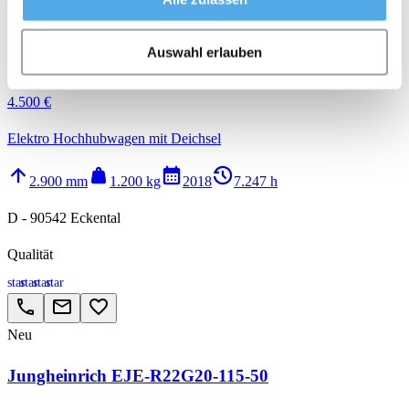
Neu
Auswahl erlauben
Jungheinrich EJC 212z 115 290 ZZ
4.500 €
Elektro Hochhubwagen mit Deichsel
arrow_upward
weight
calendar_month
history_2
2.900 mm
1.200 kg
2018
7.247 h
D - 90542 Eckental
Qualität
star
star
star
star
call
email
favorite_border
Neu
Jungheinrich EJE-R22G20-115-50