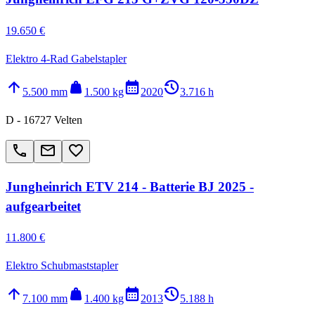
19.650 €
Elektro 4-Rad Gabelstapler
arrow_upward
weight
calendar_month
history_2
5.500 mm
1.500 kg
2020
3.716 h
D - 16727 Velten
call
email
favorite_border
Jungheinrich ETV 214 - Batterie BJ 2025 -
aufgearbeitet
11.800 €
Elektro Schubmaststapler
arrow_upward
weight
calendar_month
history_2
7.100 mm
1.400 kg
2013
5.188 h