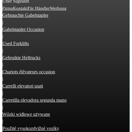
Über Supralift
Firma
Kontakt
Für Händler
Werbung
Gebrauchte Gabelstapler
|
Gabelstapler Occasion
|
Used Forklifts
|
Gebruikte Heftrucks
|
Chariots élévateurs occasion
|
Carrelli elevatori usati
|
Carretilla elevadora segunda mano
|
Wózki widłowe używane
|
Použité vysokozdvižné vozíky