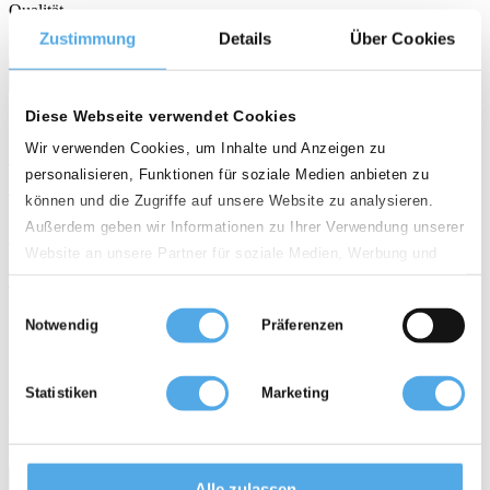
Qualität
Zustimmung
Details
Über Cookies
star
star
star
star
call
email
favorite_border
Neu
Diese Webseite verwendet Cookies
Wir verwenden Cookies, um Inhalte und Anzeigen zu
Jungheinrich EJE 114 Baujahr 2023/ Nur 506
personalisieren, Funktionen für soziale Medien anbieten zu
Stunden / TOP ZUSTAND / Doppelstock
können und die Zugriffe auf unsere Website zu analysieren.
Außerdem geben wir Informationen zu Ihrer Verwendung unserer
3.500 €
Website an unsere Partner für soziale Medien, Werbung und
Elektro Niederhubwagen mit Deichsel
Analysen weiter. Unsere Partner führen diese Informationen
Einwilligungsauswahl
möglicherweise mit weiteren Daten zusammen, die Sie ihnen
weight
calendar_month
history_2
Notwendig
Präferenzen
1.400 kg
2023
506 h
bereitgestellt haben oder die sie im Rahmen Ihrer Nutzung der
Dienste gesammelt haben.
D - 64331 Weiterstadt
Statistiken
Marketing
Qualität
star
star
star
star
call
email
favorite_border
Alle zulassen