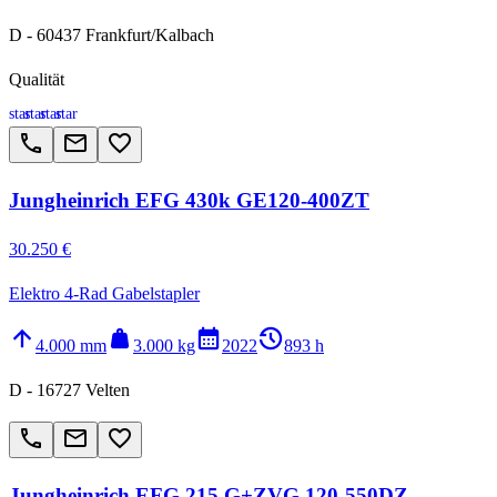
D - 60437 Frankfurt/Kalbach
Qualität
star
star
star
star
call
email
favorite_border
Jungheinrich EFG 430k GE120-400ZT
30.250 €
Elektro 4-Rad Gabelstapler
arrow_upward
weight
calendar_month
history_2
4.000 mm
3.000 kg
2022
893 h
D - 16727 Velten
call
email
favorite_border
Jungheinrich EFG 215 G+ZVG 120-550DZ