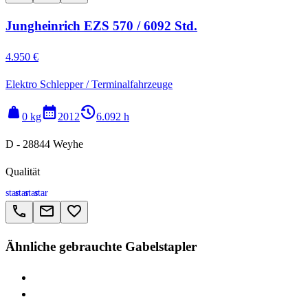
Jungheinrich EZS 570 / 6092 Std.
4.950 €
Elektro Schlepper / Terminalfahrzeuge
weight
calendar_month
history_2
0 kg
2012
6.092 h
D - 28844 Weyhe
Qualität
star
star
star
star
call
email
favorite_border
Ähnliche gebrauchte Gabelstapler
> Jungheinrich EFG
> Jungheinrich EJE