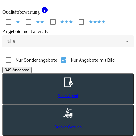
info
Qualitätsbewertung
star
star
star
star
star
star
star
star
star
star
Angebote nicht älter als
alle
Nur Sonderangebote
Nur Angebote mit Bild
949 Angebote
Such-Agent
Stapler Gesuch