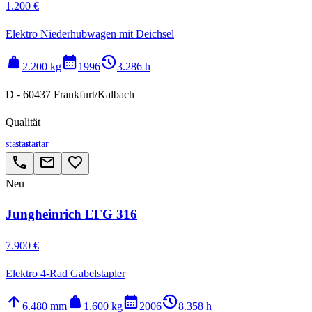
1.200 €
Elektro Niederhubwagen mit Deichsel
weight
calendar_month
history_2
2.200 kg
1996
3.286 h
D - 60437 Frankfurt/Kalbach
Qualität
star
star
star
star
call
email
favorite_border
Neu
Jungheinrich EFG 316
7.900 €
Elektro 4-Rad Gabelstapler
arrow_upward
weight
calendar_month
history_2
6.480 mm
1.600 kg
2006
8.358 h