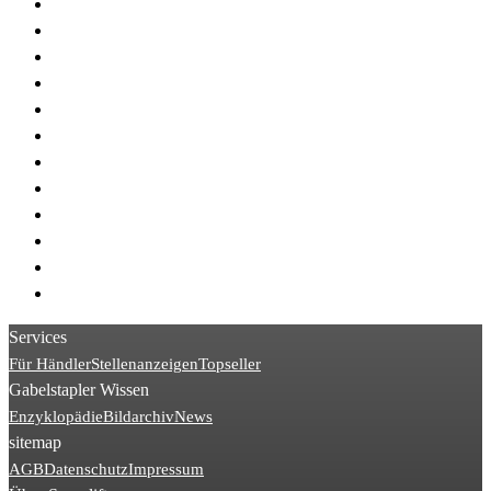
> Jungheinrich EJC
> Jungheinrich ETV
> Jungheinrich ERE
> Jungheinrich EJD
> Jungheinrich TFG
> Jungheinrich ERC
> Jungheinrich EKS
> Jungheinrich ERD
> Jungheinrich DFG
> Jungheinrich ECE
> Jungheinrich EZS
> Jungheinrich EKX
Services
Für Händler
Stellenanzeigen
Topseller
Gabelstapler Wissen
Enzyklopädie
Bildarchiv
News
sitemap
AGB
Datenschutz
Impressum