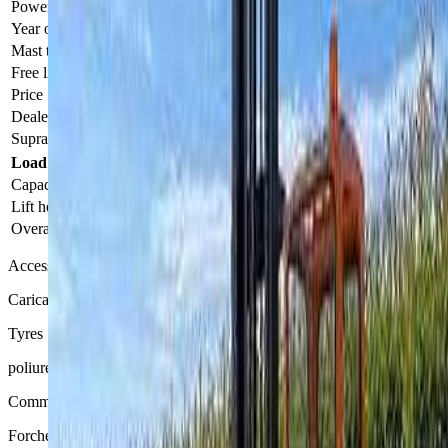
Power unit
Electric
Year of manufacture
2019
Mast type
i
Simplex
Free lift (mm)
580
Price
£32,139
Dealer product no.
Hubtex MQ35 S2130 232-EA
Supralift product no.
13054718E
Load capacity, lifting height, dimensions
Capacity (kg)
3500
Lift height (mm)
6500
Overall height (mm)
4160
Accessories
Caricabatterie, Lampeggiante, Cicalino.
Tyres
poliuretano
Comments
Forche: 935x150x50 mm, Piastra portaforche: tipo III 3400mm,