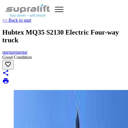
<< Back to start
Hubtex MQ35 S2130 Electric Four-way
truck
star
star
star
star
Good Condition
favorite_border
share
print
chevron_left
chevron_right
zoom_in
image
1/12