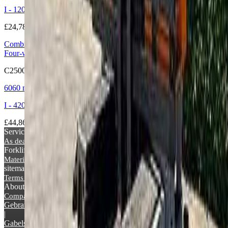
I - 12081 BEINETTE (CN)
£24,782
Combilift
Four-way truck Electric
C2500STE
6060 mm
|
2165 kg
|
2019
I - 42019 Arceto di Scandiano (RE)
£44,865
Services
As dealer
Topseller
Forklift Informations
Materials handling glossary
Picture archive
News
sitemap
Terms & Conditions
Privacy Policy
Imprint
About Supralift
Company
Contact
As dealer
Advertising
Gebrauchte Gabelstapler
|
Gabelstapler Occasion