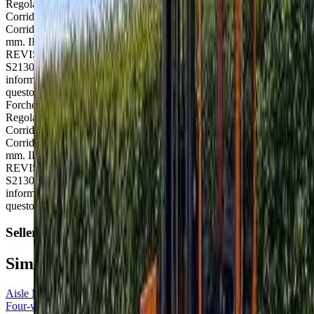
Regolazione forche: idraulica, Larghezza carrello: 1945 mm,
Corridoio minimo di lavoro tra i carichi (in corsia libera): 2445 mm.
Corridoio minimo di lavoro tra i carichi (in corsia guidata): 2245
mm. IL PREZZO SI INTENDE PER CARRELLO
REVISIONATO E CON BATTERIA NUOVA. L'articolo MQ35
S2130 si trova nella provincia di Reggio Emilia. Richiedi
informazioni al rivenditore EURO ASSISTANCE GROUP per
questo annuncio o per macchine simili.
Forche: 935x150x50 mm, Piastra portaforche: tipo III 3400mm,
Regolazione forche: idraulica, Larghezza carrello: 1945 mm,
Corridoio minimo di lavoro tra i carichi (in corsia libera): 2445 mm.
Corridoio minimo di lavoro tra i carichi (in corsia guidata): 2245
mm. IL PREZZO SI INTENDE PER CARRELLO
REVISIONATO E CON BATTERIA NUOVA. L'articolo MQ35
S2130 si trova nella provincia di Reggio Emilia. Richiedi
informazioni al rivenditore EURO ASSISTANCE GROUP per
questo annuncio o per macchine simili.
Seller
Similar offers
Aisle Master
Four-way truck Electric