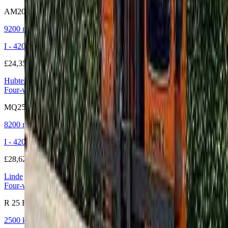
AM20WHE
9200 mm
|
2000 kg
|
2018
I - 42019 Arceto di Scandiano (RE)
£24,355
Hubtex
Four-way truck Electric
MQ25 S-2120EL
8200 mm
|
2500 kg
|
2009
I - 42019 Arceto di Scandiano (RE)
£28,628
Linde
Four-way truck Electric
R 25 F
2500 kg
|
2016