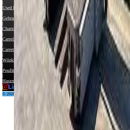
|
Used Forklifts
|
Gebruikte Heftrucks
|
Chariots élévateurs occasion
|
Carrelli elevatori usati
|
Carretilla elevadora segunda mano
|
Wózki widłowe używane
|
Použité vysokozdvižné vozíky
|
Használt targonca
© 2026 Supralift GmbH & Co. KG