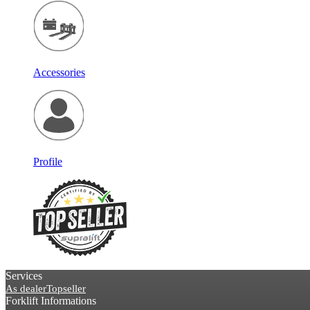
Accessories
Profile
Services
As dealer
Topseller
Forklift Informations