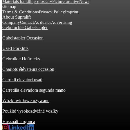
Materials handling glossary
Picture archive
News
sitemap
Terms & Conditions
Privacy Policy
Imprint
About Supralift
Company
Contact
As dealer
Advertising
Gebrauchte Gabelstapler
|
Gabelstapler Occasion
|
Used Forklifts
|
Gebruikte Heftrucks
|
Chariots élévateurs occasion
|
Carrelli elevatori usati
|
Carretilla elevadora segunda mano
|
Wózki widłowe używane
|
Použité vysokozdvižné vozíky
|
Használt targonca