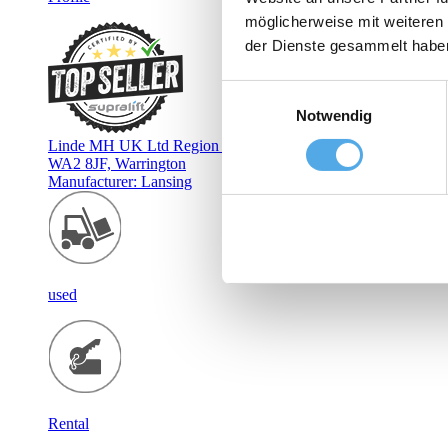
möglicherweise mit weiteren
der Dienste gesammelt habe
Einwilligungsauswahl
Notwendig
Linde MH UK Ltd Region North West
WA2 8JF, Warrington
Manufacturer: Lansing
used
Rental