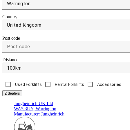
Country
United Kingdom
Post code
Distance
100km
Used Forklifts
Rental Forklifts
Accessories
2 dealers
Jungheinrich UK Ltd
WA5 3UY, Warrington
Manufacturer: Jungheinrich