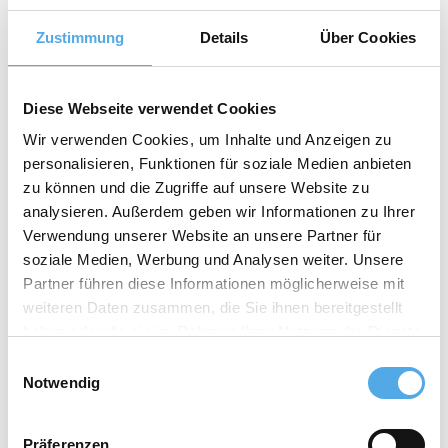
Zustimmung
Details
Über Cookies
Diese Webseite verwendet Cookies
Wir verwenden Cookies, um Inhalte und Anzeigen zu
personalisieren, Funktionen für soziale Medien anbieten
zu können und die Zugriffe auf unsere Website zu
analysieren. Außerdem geben wir Informationen zu Ihrer
Verwendung unserer Website an unsere Partner für
soziale Medien, Werbung und Analysen weiter. Unsere
Partner führen diese Informationen möglicherweise mit
Carretillas elevadoras multidireccionales y de
weiteren Daten zusammen, die Sie ihnen bereitgestellt
carga lateral: maniobrar mercancías
voluminosas
haben oder die sie im Rahmen Ihrer Nutzung der Dienste
gesammelt haben.
Einwilligungsauswahl
Notwendig
Präferenzen