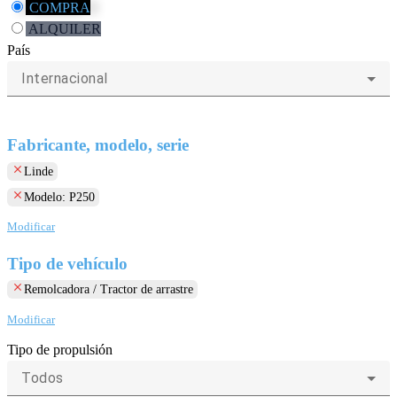
COMPRA
ALQUILER
País
Internacional
Fabricante, modelo, serie
clear
Linde
clear
Modelo: P250
Modificar
Tipo de vehículo
clear
Remolcadora / Tractor de arrastre
Modificar
Tipo de propulsión
Todos