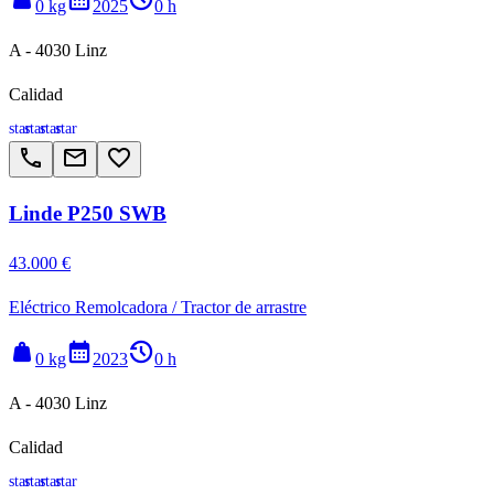
0 kg
2025
0 h
A - 4030 Linz
Calidad
star
star
star
star
call
email
favorite_border
Linde P250 SWB
43.000 €
Eléctrico Remolcadora / Tractor de arrastre
weight
calendar_month
history_2
0 kg
2023
0 h
A - 4030 Linz
Calidad
star
star
star
star