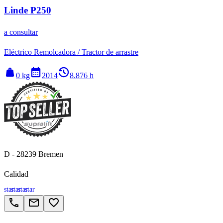
Linde P250
a consultar
Eléctrico Remolcadora / Tractor de arrastre
weight
calendar_month
history_2
0 kg
2014
8.876 h
D - 28239 Bremen
Calidad
star
star
star
star
call
email
favorite_border