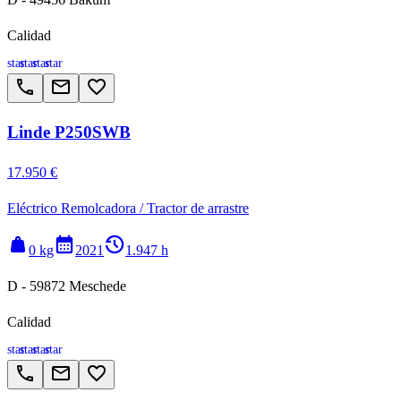
Calidad
star
star
star
star
call
email
favorite_border
Linde P250SWB
17.950 €
Eléctrico Remolcadora / Tractor de arrastre
weight
calendar_month
history_2
0 kg
2021
1.947 h
D - 59872 Meschede
Calidad
star
star
star
star
call
email
favorite_border