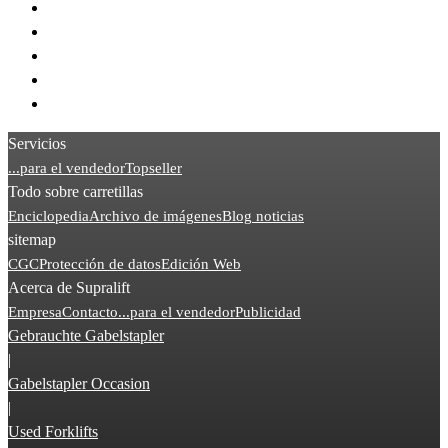
> Linde P250
> Jungheinrich EZS
> Linde P60
> STILL R07
> Linde P30
Servicios
...para el vendedor
Topseller
Todo sobre carretillas
Enciclopedia
Archivo de imágenes
Blog noticias
sitemap
CGC
Protección de datos
Edición Web
Acerca de Supralift
Empresa
Contacto
...para el vendedor
Publicidad
Gebrauchte Gabelstapler
|
Gabelstapler Occasion
|
Used Forklifts