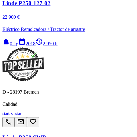
Linde P250-127-02
22.900 €
Eléctrico Remolcadora / Tractor de arrastre
weight
calendar_month
history_2
0 kg
2018
2.950 h
D - 28197 Bremen
Calidad
star
star
star
star
call
email
favorite_border