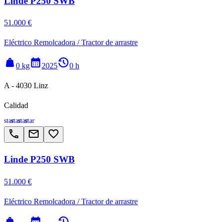
Linde P250 SWB
51.000 €
Eléctrico Remolcadora / Tractor de arrastre
weight
calendar_month
history_2
0 kg
2025
0 h
A - 4030 Linz
Calidad
star
star
star
star
call
email
favorite_border
Linde P250 SWB
51.000 €
Eléctrico Remolcadora / Tractor de arrastre
weight
calendar_month
history_2