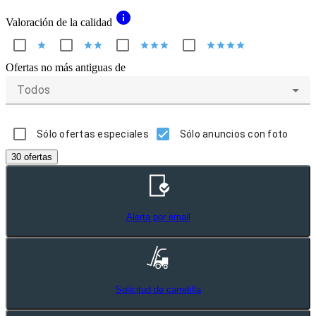
info
Valoración de la calidad
star
star
star
star
star
star
star
star
star
star
Ofertas no más antiguas de
Todos
Sólo ofertas especiales
Sólo anuncios con foto
30 ofertas
Alerta por email
Solicitud de carretilla