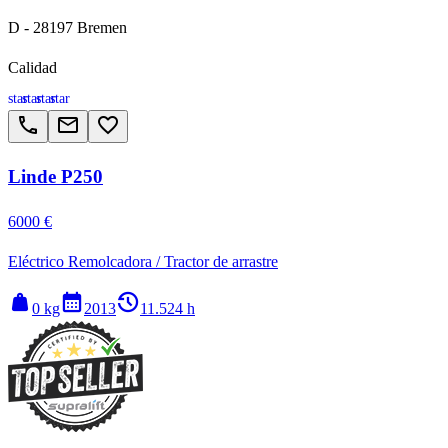
D - 28197 Bremen
Calidad
star
star
star
star
call
email
favorite_border
Linde P250
6000 €
Eléctrico Remolcadora / Tractor de arrastre
weight
calendar_month
history_2
0 kg
2013
11.524 h