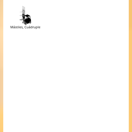
Precio (EUR)
Mástiles, Cuádruple
Capacidad de carga (kg)
Altura de elevación (mm)
Zona de búsqueda
Internacional