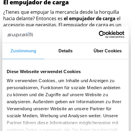
El empujador de carga
¿Tienes que empujar la mercancía desde la horquilla
hacia delante? Entonces es
el empujador de carga
el
accesorio que necesitas. El empujador de carga es un
implemento en forma de placa con el que el conductor
moviliza hidráulicamente la carga hacia delante
separándola de la horquilla. Por norma general el
empujador de carga mueve la carga, principalmente
Zustimmung
Details
Über Cookies
sobre láminas deslizantes, introduciéndola en el
contenedor o remolque.
Diese Webseite verwendet Cookies
La pinza para balas
Wir verwenden Cookies, um Inhalte und Anzeigen zu
¿Tienes que levantar cajas, cartones o balas de algodón,
personalisieren, Funktionen für soziale Medien anbieten
celulosa o papel prensado? En mercancía no paletizada
zu können und die Zugriffe auf unsere Website zu
se utilizan diferentes tipos de pinza como accesorio,
como es el caso de
la pinza para balas
.
analysieren. Außerdem geben wir Informationen zu Ihrer
Verwendung unserer Website an unsere Partner für
En combinación de un
desplazador lateral
la pinza para
soziale Medien, Werbung und Analysen weiter. Unsere
balas puede izar y bajar al milímetro la carga.
Partner führen diese Informationen möglicherweise mit
La pinza para balas consta de cuerpo y brazos. El
weiteren Daten zusammen, die Sie ihnen bereitgestellt