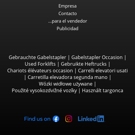
Empresa
Contacto
...para el vendedor
Publicidad
Gebrauchte Gabelstapler
|
Gabelstapler Occasion
|
Used Forklifts
|
Gebruikte Heftrucks
|
Chariots élévateurs occasion
|
Carrelli elevatori usati
|
Carretilla elevadora segunda mano
|
Wózki widłowe używane
|
Použité vysokozdvižné vozíky
|
Használt targonca