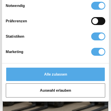
Conseils et listes de verification
Einwilligungsauswahl
Notwendig
Präferenzen
Statistiken
Marketing
Alle zulassen
Auswahl erlauben