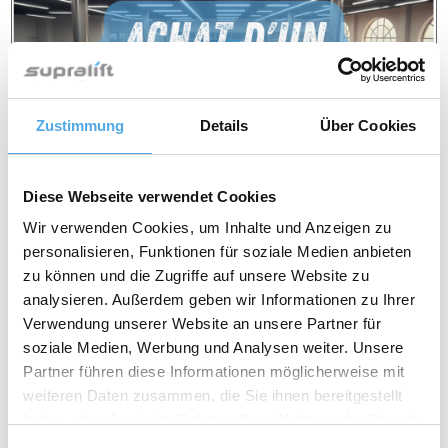
Zustimmung
Details
Über Cookies
Diese Webseite verwendet Cookies
Wir verwenden Cookies, um Inhalte und Anzeigen zu
personalisieren, Funktionen für soziale Medien anbieten
zu können und die Zugriffe auf unsere Website zu
analysieren. Außerdem geben wir Informationen zu Ihrer
Verwendung unserer Website an unsere Partner für
soziale Medien, Werbung und Analysen weiter. Unsere
Partner führen diese Informationen möglicherweise mit
weiteren Daten zusammen, die Sie ihnen bereitgestellt
haben oder die sie im Rahmen Ihrer Nutzung der Dienste
Achat d un chariot elevateur d occasion –
gesammelt haben.