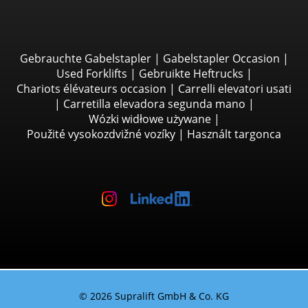
Gebrauchte Gabelstapler
|
Gabelstapler Occasion
|
Used Forklifts
|
Gebruikte Heftrucks
|
Chariots élévateurs occasion
|
Carrelli elevatori usati
|
Carretilla elevadora segunda mano
|
Wózki widłowe używane
|
Použité vysokozdvižné vozíky
|
Használt targonca
© 2026 Supralift GmbH & Co. KG