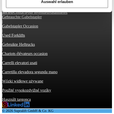
Auswahl erlauben
CGV
Prot. Données
Edition
Sur Supralift
Société
Contact
Pour revendeurs
Bannières
Gebrauchte Gabelstapler
|
Gabelstapler Occasion
|
Used Forklifts
|
Gebruikte Heftrucks
|
Chariots élévateurs occasion
|
Carrelli elevatori usati
|
Carretilla elevadora segunda mano
|
Wózki widłowe używane
|
Použité vysokozdvižné vozíky
|
Használt targonca
© 2026 Supralift GmbH & Co. KG