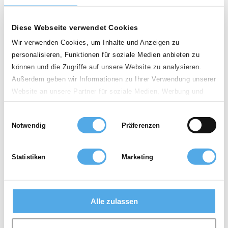
Pays
Diese Webseite verwendet Cookies
France
Wir verwenden Cookies, um Inhalte und Anzeigen zu
CP
personalisieren, Funktionen für soziale Medien anbieten zu
können und die Zugriffe auf unsere Website zu analysieren.
Außerdem geben wir Informationen zu Ihrer Verwendung unserer
Distance
Website an unsere Partner für soziale Medien, Werbung und
Analysen weiter. Unsere Partner führen diese Informationen
100km
Einwilligungsauswahl
möglicherweise mit weiteren Daten zusammen, die Sie ihnen
Notwendig
Präferenzen
bereitgestellt haben oder die sie im Rahmen Ihrer Nutzung der
Chariots élévateurs d'occasion
Dienste gesammelt haben.
Chariots élévateurs de location
Accessoires
Statistiken
Marketing
0 revendeurs
Services
Pour revendeurs
Topseller
Alle zulassen
Chariots élévateurs Infos
Encyclopédie
Archives photos
News
sitemap