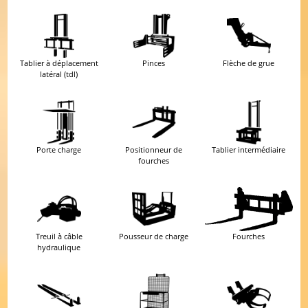
Prix (EUR)
Tablier à déplacement
Pinces
Flèche de grue
latéral (tdl)
Catégorie ISO
Veuillez sélectionner
Porte charge
Positionneur de
Tablier intermédiaire
fourches
Poids à vide
Treuil à câble
Pousseur de charge
Fourches
Région recherchée
hydraulique
International
Uniquement offres avec photo(s)