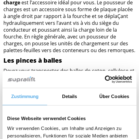
charge
est l’accessoire idéal pour vous. Le pousseur de
charges est un accessoire sous forme de plaque placée
à angle droit par rapport à la fourche et se déplaÇant
hydrauliquement vers l’avant vis à vis du siège du
conducteur et poussant ainsi la charge loin de la
fourche. En règle générale, avec un pousseur de
charges, on pousse les unités de chargement sur des
palettes-feuilles vers des conteneurs ou des remorques.
Les pinces à balles
Devez-vous transporter des balles de coton, cellulose et
vieux papiers, des cartons ou des caisses ? Pour les
marchandises non palettisées on utilise différents types
de pinces, comme par ex.
les pinces à balles
.
Zustimmung
Details
Über Cookies
Combinée à un
tablier à déplacement latéral
la pince à
balles permet de charger et déposer les charges au
millimètre près.
Diese Webseite verwendet Cookies
La pince à balles est constituée d’un corps de pince et
Wir verwenden Cookies, um Inhalte und Anzeigen zu
de bras. Les bras de pince peuvent être ouverts et
personalisieren, Funktionen für soziale Medien anbieten
fermés par système hydraulique depuis le siège du