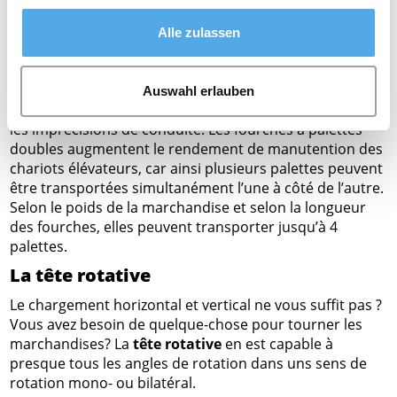
fourches ajustables et peut ainsi charger 2 palettes –
voire 4 palettes pour les marchandises légères. Grâce
Alle zulassen
au système d’ajustement hydraulique des fourches,
l’espace entre les palettes peut être réduit. En règle
générale les fourches à palettes doubles sont toujours
Auswahl erlauben
munies d‘un
déplacement latéral
, afin de compenser
les imprécisions de conduite. Les fourches à palettes
doubles augmentent le rendement de manutention des
chariots élévateurs, car ainsi plusieurs palettes peuvent
être transportées simultanément l’une à côté de l’autre.
Selon le poids de la marchandise et selon la longueur
des fourches, elles peuvent transporter jusqu’à 4
palettes.
La tête rotative
Le chargement horizontal et vertical ne vous suffit pas ?
Vous avez besoin de quelque-chose pour tourner les
marchandises? La
tête rotative
en est capable à
presque tous les angles de rotation dans uns sens de
rotation mono- ou bilatéral.