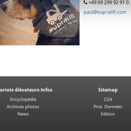
+49 69 299 92 91 0
paul@supralift.com
ariots élévateurs Infos
Sitemap
Encyclopédie
CGV
Archives photos
Prot. Données
News
Edition