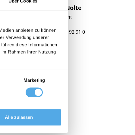
Über Cookies
Stefanie Nolte
Management
 Medien anbieten zu können
+49 69 299 92 91 0
hrer Verwendung unserer
 führen diese Informationen
ie im Rahmen Ihrer Nutzung
Marketing
Alle zulassen