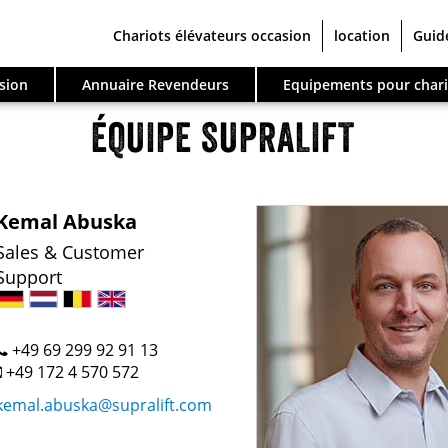
Chariots élévateurs occasion
location
Guid
sion
Annuaire Revendeurs
Equipements pour chari
ÉQUIPE SUPRALIFT
Kemal Abuska
Sales & Customer
Support
+49 69 299 92 91 13
+49 172 4 570 572
kemal.abuska@supralift.com