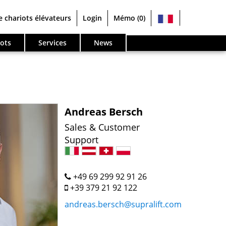
e chariots élévateurs
Login
Mémo
(0)
ots
Services
News
Andreas Bersch
Sales & Customer
Support
+49 69 299 92 91 26
+39 379 21 92 122
andreas.bersch@supralift.com