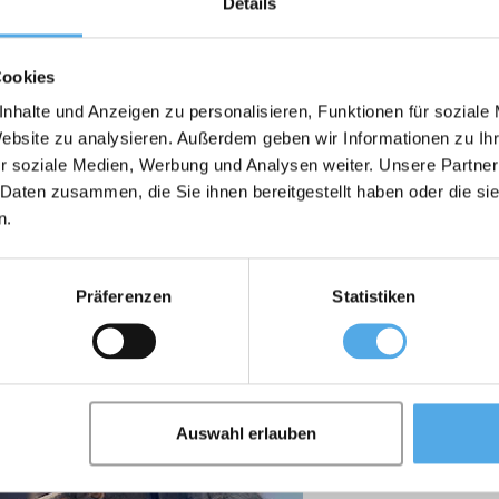
Details
Dr. Alexander Lang
Business & IT Services
Cookies
nhalte und Anzeigen zu personalisieren, Funktionen für soziale
+49 69 299 92 91 12
Website zu analysieren. Außerdem geben wir Informationen zu I
alexander.lang@supralift.com
r soziale Medien, Werbung und Analysen weiter. Unsere Partner
 Daten zusammen, die Sie ihnen bereitgestellt haben oder die s
n.
Präferenzen
Statistiken
Paul
Auswahl erlauben
Senior Consultant