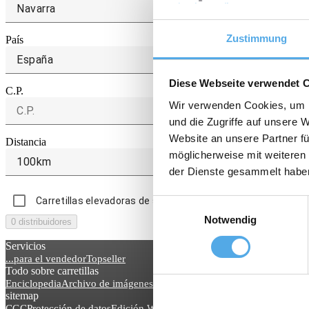
Zustimmung
País
España
Diese Webseite verwendet 
C.P.
Wir verwenden Cookies, um I
und die Zugriffe auf unsere 
Website an unsere Partner fü
Distancia
möglicherweise mit weiteren
100km
der Dienste gesammelt habe
Carretillas elevadoras de segunda mano
Carretillas e
Einwilligungsauswahl
Notwendig
0 distribuidores
Servicios
...para el vendedor
Topseller
Todo sobre carretillas
Enciclopedia
Archivo de imágenes
Blog noticias
sitemap
CGC
Protección de datos
Edición Web