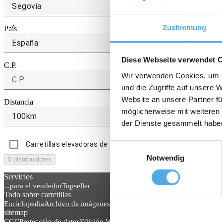
Zustimmung
País
España
Diese Webseite verwendet 
C.P.
Wir verwenden Cookies, um I
und die Zugriffe auf unsere 
Website an unsere Partner fü
Distancia
möglicherweise mit weiteren
100km
der Dienste gesammelt habe
Carretillas elevadoras de segunda mano
Carretillas e
Einwilligungsauswahl
Notwendig
0 distribuidores
Servicios
...para el vendedor
Topseller
Todo sobre carretillas
Enciclopedia
Archivo de imágenes
Blog noticias
sitemap
CGC
Protección de datos
Edición Web