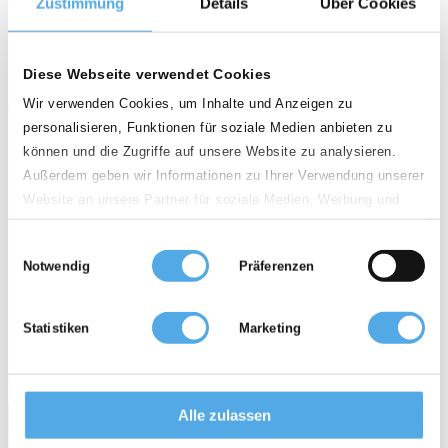
Zustimmung
Details
Über Cookies
País
España
Diese Webseite verwendet Cookies
Wir verwenden Cookies, um Inhalte und Anzeigen zu
C.P.
personalisieren, Funktionen für soziale Medien anbieten zu
können und die Zugriffe auf unsere Website zu analysieren.
Außerdem geben wir Informationen zu Ihrer Verwendung unserer
Distancia
Website an unsere Partner für soziale Medien, Werbung und
100km
Analysen weiter. Unsere Partner führen diese Informationen
Einwilligungsauswahl
möglicherweise mit weiteren Daten zusammen, die Sie ihnen
Carretillas elevadoras de segunda mano
Notwendig
Präferenzen
bereitgestellt haben oder die sie im Rahmen Ihrer Nutzung der
Dienste gesammelt haben.
Carretillas elevadoras de alquiler
Statistiken
Marketing
Accesorios, recambios
0 distribuidores
Servicios
Alle zulassen
...para el vendedor
Topseller
Todo sobre carretillas