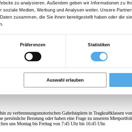
Website zu analysieren. Außerdem geben wir Informationen zu I
r soziale Medien, Werbung und Analysen weiter. Unsere Partner
 Daten zusammen, die Sie ihnen bereitgestellt haben oder die s
n.
 von gebrauchten Flurförderzeugen wie z.B.: - Diesel- und Treibgassta
 Bereiche - Systemfahrzeuge - Containerstapler Mit Linde auf der sich
 hohen Investitionsbedarf für Neuanschaffungen gegenüber. Gerade hier
Präferenzen
Statistiken
ür jeden Einsatzzweck eine passende Lösung. Dabei garantieren unsere 
Servicequalität vertrauen können. Drei unterschiedliche Optionen ste
ung werden ausschließlich Linde Original-Ersatzteile verwendet.
Auswahl erlauben
in zu verbrennungsmotorischen Gabelstaplern in Tragkraftklassen von 
eine persönliche Beratung oder haben eine Frage zu unserem Mietportfo
chen uns Montag bis Freitag von 7:45 Uhr bis 16:45 Uhr.