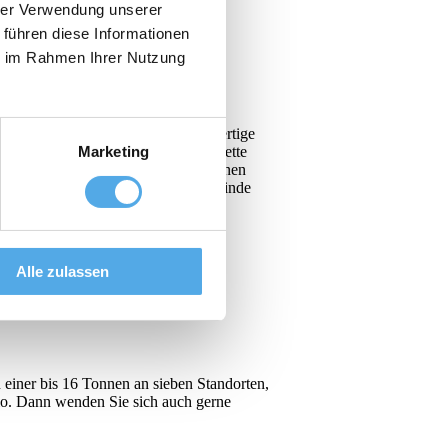
hrer Verwendung unserer
 führen diese Informationen
ie im Rahmen Ihrer Nutzung
pler - Elektrostapler -
eren Seite. Unternehmen, die hochwertige
 bietet Linde mit seiner Produktpalette
Marketing
Standards, dass die von uns angebotenen
hen zur Verfügung: - Linde PLUS - Linde
Alle zulassen
einer bis 16 Tonnen an sieben Standorten,
lio. Dann wenden Sie sich auch gerne