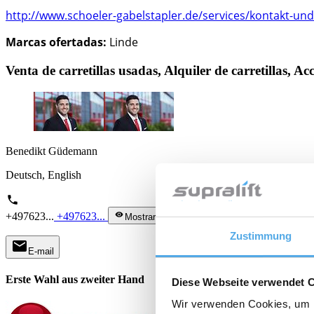
http://www.schoeler-gabelstapler.de/services/kontakt-und
Marcas ofertadas:
Linde
Venta de carretillas usadas, Alquiler de carretillas, A
Benedikt Güdemann
Deutsch, English
phone
+497623...
+497623...
visibility
Mostrar teléfono
Zustimmung
mail
E-mail
Erste Wahl aus zweiter Hand
Diese Webseite verwendet 
Wir verwenden Cookies, um I