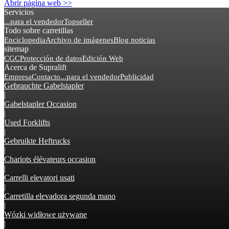
Abrir página web >>
Servicios
...para el vendedor
Topseller
Todo sobre carretillas
Enciclopedia
Archivo de imágenes
Blog noticias
sitemap
CGC
Protección de datos
Edición Web
Acerca de Supralift
Empresa
Contacto
...para el vendedor
Publicidad
Gebrauchte Gabelstapler
|
Gabelstapler Occasion
|
Used Forklifts
|
Gebruikte Heftrucks
|
Chariots élévateurs occasion
|
Carrelli elevatori usati
|
Carretilla elevadora segunda mano
|
Wózki widłowe używane
|