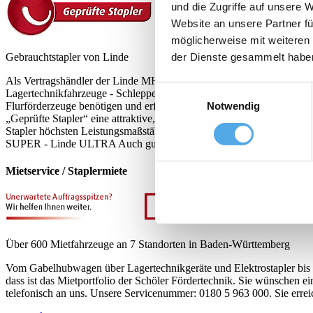
und die Zugriffe auf unsere 
Website an unsere Partner fü
möglicherweise mit weiteren
Gebrauchtstapler von Linde
der Dienste gesammelt habe
Als Vertragshändler der Linde MH bieten wir Ihnen eine große Auswahl
Einwilligungsauswahl
Lagertechnikfahrzeuge - Schlepper - Stapler für explosionsgeschützte
Flurförderzeuge benötigen und erfolgreich wachsen, sehen sich einem
Notwendig
„Geprüfte Stapler“ eine attraktive, kostengünstige Alternative und f
Stapler höchsten Leistungsmaßstäben entsprechen und Sie auf unsere 
SUPER - Linde ULTRA Auch gut zu wissen: Bei der Fahrzeugaufbereit
Mietservice / Staplermiete
Über 600 Mietfahrzeuge an 7 Standorten in Baden-Württemberg
Vom Gabelhubwagen über Lagertechnikgeräte und Elektrostapler bis h
dass ist das Mietportfolio der Schöler Fördertechnik. Sie wünschen 
telefonisch an uns. Unsere Servicenummer: 0180 5 963 000. Sie errei