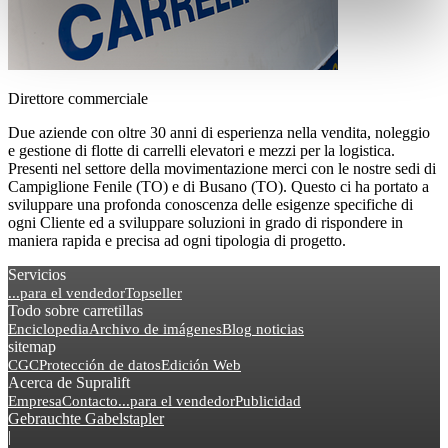
Direttore commerciale
Due aziende con oltre 30 anni di esperienza nella vendita, noleggio
e gestione di flotte di carrelli elevatori e mezzi per la logistica.
Presenti nel settore della movimentazione merci con le nostre sedi di
Campiglione Fenile (TO) e di Busano (TO). Questo ci ha portato a
sviluppare una profonda conoscenza delle esigenze specifiche di
ogni Cliente ed a sviluppare soluzioni in grado di rispondere in
maniera rapida e precisa ad ogni tipologia di progetto.
Servicios
...para el vendedor
Topseller
Todo sobre carretillas
Enciclopedia
Archivo de imágenes
Blog noticias
sitemap
CGC
Protección de datos
Edición Web
Acerca de Supralift
Empresa
Contacto
...para el vendedor
Publicidad
Gebrauchte Gabelstapler
|