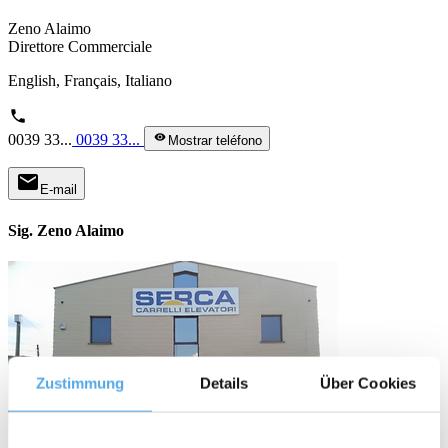
Zeno Alaimo
Direttore Commerciale
English, Français, Italiano
phone
0039 33...
0039 33...
visibility
Mostrar teléfono
mail
E-mail
Sig. Zeno Alaimo
Zustimmung
Details
Über Cookies