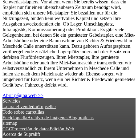
Schwerlaststaplers. Vor allem, wenn Sie bereits wissen, dass ein
Stapler nur für einen überschaubaren Zeitraum benötigt wird,
empfehlen sich unsere Mietstapler: Sie bezahlen nur für die
Nutzungszeit, binden kein wertvolles Kapital und setzen Ihre
Ausgaben zweckorientiert ein. Ob Lager, Umschlagplatz,
Intralogistik, Kommissionierung oder Produktion: Es gibt viele
Gelegenheiten, bei denen Sie ein gemieteter Gabelstapler, eine Miet-
Arbeitsbühne oder eine Baumaschine von Richter & Friedewald in
Meschede Calle unterstützen kann. Dazu gehören Auftragsspitzen,
vorübergehende zusätzliche Lagerplätze oder auch der Ersatz von
defekten Flurförderzeugen. Ihren Mietstapler, Ihre gemietete
Arbeitsbühne oder auch Ihre Miet-Baumaschine transportieren wir
selbstverständlich zu Ihrem Unternehmen in Meschede Calle und
holen sie nach dem Mieteinsatz wieder ab. Ebenso sorgen wir
umgehend für Ersatz, wenn ein bei Richter & Friedewald gemietetes
Gerät bzw. Fahrzeug defekt wird.
Abrir página web >>
Servicios
...para el vendedor
Topseller
Todo sobre carretillas
Enciclopedia
Archivo de imágenes
Blog noticias
sitemap
CGC
Protección de datos
Edición Web
Acerca de Supralift