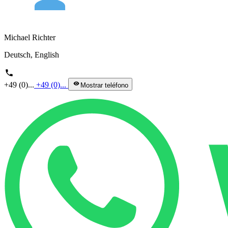
Michael Richter
Deutsch, English
phone
+49 (0)...
+49 (0)...
visibility
Mostrar teléfono