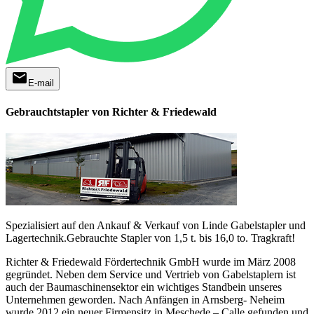
mail
E-mail
Gebrauchtstapler von Richter & Friedewald
Spezialisiert auf den Ankauf & Verkauf von Linde Gabelstapler und
Lagertechnik.Gebrauchte Stapler von 1,5 t. bis 16,0 to. Tragkraft!
Richter & Friedewald Fördertechnik GmbH wurde im März 2008
gegründet. Neben dem Service und Vertrieb von Gabelstaplern ist
auch der Baumaschinensektor ein wichtiges Standbein unseres
Unternehmen geworden. Nach Anfängen in Arnsberg- Neheim
wurde 2012 ein neuer Firmensitz in Meschede – Calle gefunden und