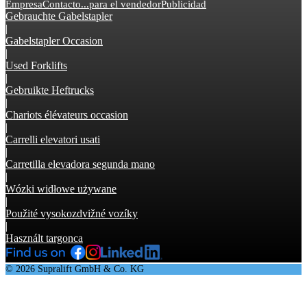
Empresa
Contacto
...para el vendedor
Publicidad
Gebrauchte Gabelstapler
|
Gabelstapler Occasion
|
Used Forklifts
|
Gebruikte Heftrucks
|
Chariots élévateurs occasion
|
Carrelli elevatori usati
|
Carretilla elevadora segunda mano
|
Wózki widłowe używane
|
Použité vysokozdvižné vozíky
|
Használt targonca
© 2026 Supralift GmbH & Co. KG