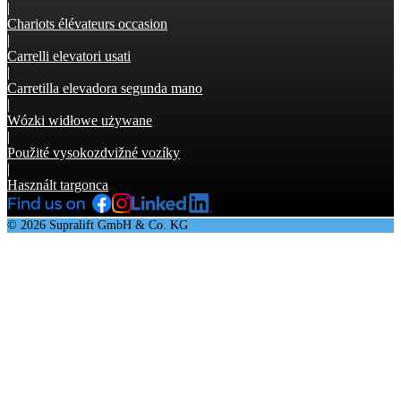
|
Chariots élévateurs occasion
|
Carrelli elevatori usati
|
Carretilla elevadora segunda mano
|
Wózki widłowe używane
|
Použité vysokozdvižné vozíky
|
Használt targonca
© 2026 Supralift GmbH & Co. KG