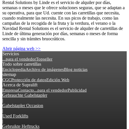
Rental Solutions by Linde es el servicio de alquiler por días,
semanas o meses que le ofrece soluciones seguras, que se adaptan a
su operativa, para que Ud. cuente con las carretillas que necesita,
cuando realmente las necesita. En sus picos de trabajo, como las
campañas de la recogida de la fruta y la verdura, el verano o la
Navidad Rental Solutions es el servicio de alquiler de carretillas de
Linde de última generación por días, semanas o meses de forma
sencilla y sin trámites bruocráticos.
Abrir página web >>
Servicios
...para el vendedor
Topseller
Todo sobre carretillas
Enciclopedia
Archivo de imágenes
Blog noticias
sitemap
CGC
Protección de datos
Edición Web
Acerca de Supralift
Empresa
Contacto
...para el vendedor
Publicidad
Gebrauchte Gabelstapler
|
Gabelstapler Occasion
|
Used Forklifts
|
Gebruikte Heftrucks