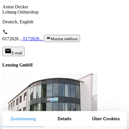
Anton Decker
Leitung Onlineshop
Deutsch, English
phone
0172828...
0172828...
visibility
Mostrar teléfono
mail
E-mail
Lenzing GmbH
Zustimmung
Details
Über Cookies