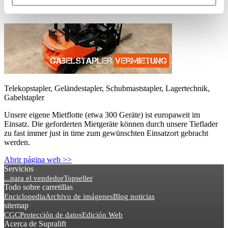
Gabelstapler mieten
Telekopstapler, Geländestapler, Schubmaststapler, Lagertechnik,
Gabelstapler
Unsere eigene Mietflotte (etwa 300 Geräte) ist europaweit im
Einsatz. Die geforderten Mietgeräte können durch unsere Tieflader
zu fast immer just in time zum gewünschten Einsatzort gebracht
werden.
Abrir página web >>
Servicios
...para el vendedor
Topseller
Todo sobre carretillas
Enciclopedia
Archivo de imágenes
Blog noticias
sitemap
CGC
Protección de datos
Edición Web
Acerca de Supralift