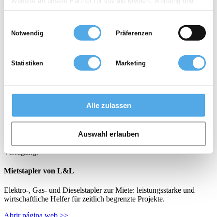
Website an unsere Partner für soziale Medien, Werbung und
für Komplettlösungen rund um Stapler, Lagertechnik,
Reinigungstechnik und Systemtechnik für Leipzig und sein
Analysen weiter. Unsere Partner führen diese Informationen
nördliches Umland! Wir bieten Ihnen kostenoptimierte
Einwilligungsauswahl
möglicherweise mit weiteren Daten zusammen, die Sie ihnen
(Intra-)Logistiklösungen sowie komplette Dienstleistungen rund um
Notwendig
Präferenzen
bereitgestellt haben oder die sie im Rahmen Ihrer Nutzung der
Stapler und schaffen mehr Bewusstsein für Umwelt- und
Arbeitsschutz. Mit der gesamten Mitsubishi Flurförderzeug-Palette,
Dienste gesammelt haben.
zahlreichen Gebrauchtstaplern und einer großen Mietstapler-Flotte
Statistiken
Marketing
sowie ca. 20 Jahren Stapler-Erfahrung profitieren Sie von uns als
Staplerkompetenz-Center mit persönlicher Beratung. Unsere
Erfahrung garantiert Ihnen ... ... kostengünstige Logistiklösungen ...
komplette Dienstleistungen rund um den Stapler ... Bewusstsein für
Umwelt- und Arbeitsschutz Für die Lösung Ihres Transport- und
Alle zulassen
Lagerproblems steht Ihnen unsere komplette Mitsubishi
Produktpaletteim Stapler- und Lagertechnikbereich zur Verfügung.
Um diese Vielfalt an Möglichkeiten zu nutzen, bieten wir Ihnen
Auswahl erlauben
einen umfassenden Service. Eine Vielzahl an Miet- und
Gebrauchtgeräten stehen Ihnen in unserer Onlinedatenbank zur
Verfügung.
Mietstapler von L&L
Elektro-, Gas- und Dieselstapler zur Miete: leistungsstarke und
wirtschaftliche Helfer für zeitlich begrenzte Projekte.
Abrir página web >>