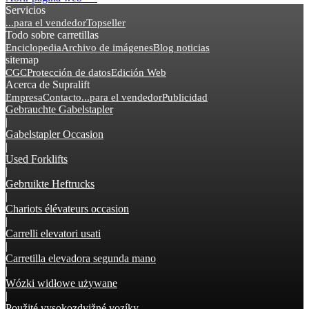
Servicios
...para el vendedor
Topseller
Todo sobre carretillas
Enciclopedia
Archivo de imágenes
Blog noticias
sitemap
CGC
Protección de datos
Edición Web
Acerca de Supralift
Empresa
Contacto
...para el vendedor
Publicidad
Gebrauchte Gabelstapler
|
Gabelstapler Occasion
|
Used Forklifts
|
Gebruikte Heftrucks
|
Chariots élévateurs occasion
|
Carrelli elevatori usati
|
Carretilla elevadora segunda mano
|
Wózki widłowe używane
|
Použité vysokozdvižné vozíky