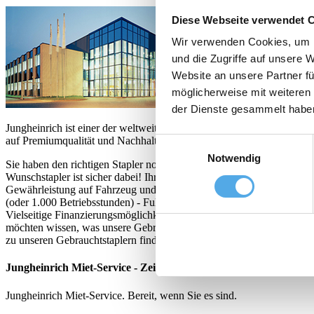
Diese Webseite verwendet 
Wir verwenden Cookies, um I
und die Zugriffe auf unsere 
Website an unsere Partner fü
möglicherweise mit weiteren
der Dienste gesammelt habe
Jungheinrich ist einer der weltweit größten Anbieter von Lagertechn
auf Premiumqualität und Nachhaltigkeit.
Einwilligungsauswahl
Notwendig
Sie haben den richtigen Stapler noch nicht gefunden? Kein Problem: E
Wunschstapler ist sicher dabei! Ihre Vorteile auf einen Blick: - So 
Gewährleistung auf Fahrzeug und Batterie‬‬ - Verlängerung der Gewäh
(oder 1.000 Betriebsstunden)‬ - Full-Service-Vertrag‬ möglich - Mobili
Vielseitige Finanzierungsmöglichkeiten - Prompte Hilfe durch dich
möchten wissen, was unsere Gebrauchten so einzigartig macht? Sch
zu unseren Gebrauchtstaplern finden Sie hier: {link}www.jungheinr
Jungheinrich Miet-Service - Zeit. Ort. Stapler. Alles passt!
Jungheinrich Miet-Service. Bereit, wenn Sie es sind.