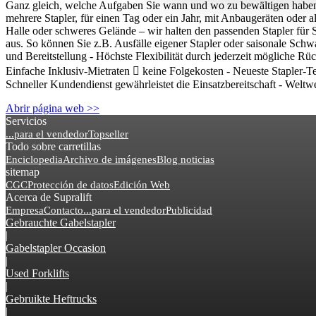
Ganz gleich, welche Aufgaben Sie wann und wo zu bewältigen haben –
mehrere Stapler, für einen Tag oder ein Jahr, mit Anbaugeräten ode
Halle oder schweres Gelände – wir halten den passenden Stapler für S
aus. So können Sie z.B. Ausfälle eigener Stapler oder saisonale Sch
und Bereitstellung - Höchste Flexibilität durch jederzeit mögliche 
Einfache Inklusiv-Mietraten  keine Folgekosten - ‪Neueste Stapler-Te
Schneller Kundendienst gewährleistet die Einsatzbereitschaft - Weltw
Abrir página web >>
Servicios
...para el vendedor
Topseller
Todo sobre carretillas
Enciclopedia
Archivo de imágenes
Blog noticias
sitemap
CGC
Protección de datos
Edición Web
Acerca de Supralift
Empresa
Contacto
...para el vendedor
Publicidad
Gebrauchte Gabelstapler
|
Gabelstapler Occasion
|
Used Forklifts
|
Gebruikte Heftrucks
|