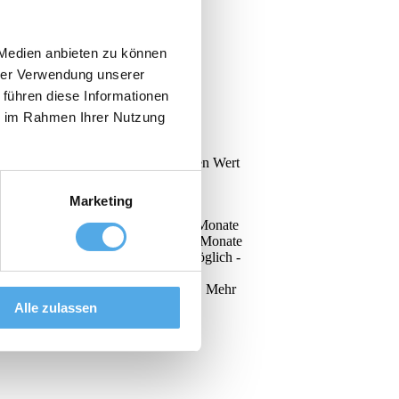
 Medien anbieten zu können
hrer Verwendung unserer
 führen diese Informationen
ie im Rahmen Ihrer Nutzung
g unserer JUNGSTARS legen wir größten Wert
Marketing
nten stehen für Sie bereit. Ihr
arbeitung - Kurze Lieferzeiten - 12 Monate
e Lebensdauer - Wartungsfrei bis 12 Monate
cht‬ - Probefahrt in Niederlassung möglich -
nsparung gegenüber Neufahrzeug Sie
 Hier geht es zu unserem Film{link} Mehr
inrich wie neu.
Alle zulassen