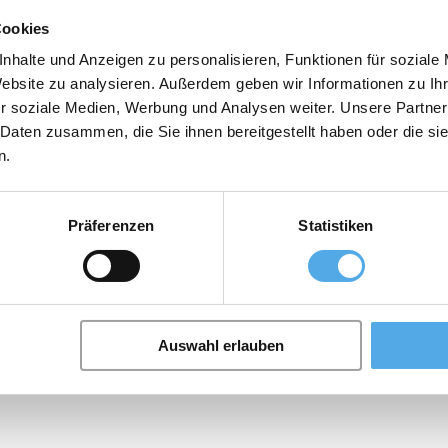
Cookies
nhalte und Anzeigen zu personalisieren, Funktionen für soziale
Website zu analysieren. Außerdem geben wir Informationen zu I
r soziale Medien, Werbung und Analysen weiter. Unsere Partner
 Daten zusammen, die Sie ihnen bereitgestellt haben oder die s
n.
ik und Intralogistiklösungen. Auch bei der industriellen Aufarbeitun
Präferenzen
Statistiken
ine riesige Auswahl von mehr als 60.000 Gebrauchtgeräten in 600 Varia
gut wie neu, aber zu geringeren Kosten - Zuverlässig durch High-End-Auf
rleistung auf 18 Monate möglich - Ersatzteilverfügbarkeit über gesamt
tätsgarantie innerhalb eines Full-Service-Vertrags - 10 Tage Rückgabere
tes Servicenetz - Neue Sicherheitsprüfung (FEM-Siegel) - 80% CO2-Ei
auen Sie selbst: {link}https://www.youtube.com/watch?v=FLav_Q5l-0o
ich.de/jungstars Mehr hier{link} Jungheinrich JUNGSTARS – so Junghe
Auswahl erlauben