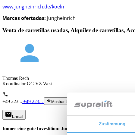
www.jungheinrich.de/koeln
Marcas ofertadas:
Jungheinrich
Venta de carretillas usadas, Alquiler de carretillas, Ac
person
Thomas Rech
Koordinator GG VZ West
phone
+49 223...
+49 223...
visibility
Mostrar teléfono
mail
E-mail
Zustimmung
Immer eine gute Investition: Jungheinrich JUNGSTARS.