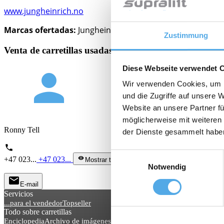
www.jungheinrich.no
Marcas ofertadas:
Jungheinrich
Zustimmung
Venta de carretillas usadas, Alquiler de carretillas, Ac
Diese Webseite verwendet 
person
Wir verwenden Cookies, um I
und die Zugriffe auf unsere 
Website an unsere Partner fü
möglicherweise mit weiteren
Ronny Tell
der Dienste gesammelt habe
phone
Einwilligungsauswahl
+47 023...
+47 023...
visibility
Mostrar teléfono
Notwendig
mail
E-mail
Servicios
...para el vendedor
Topseller
Todo sobre carretillas
Enciclopedia
Archivo de imágenes
Blog noticias