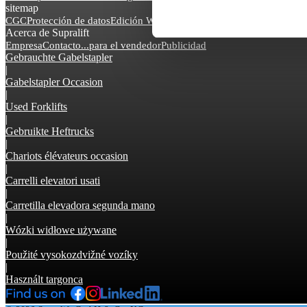
sitemap
CGC
Protección de datos
Edición Web
Acerca de Supralift
Empresa
Contacto
...para el vendedor
Publicidad
Gebrauchte Gabelstapler
|
Gabelstapler Occasion
|
Used Forklifts
|
Gebruikte Heftrucks
|
Chariots élévateurs occasion
|
Carrelli elevatori usati
|
Carretilla elevadora segunda mano
|
Wózki widłowe używane
|
Použité vysokozdvižné vozíky
|
Használt targonca