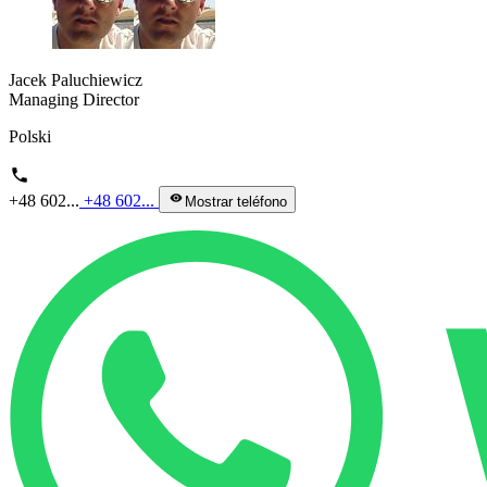
Jacek Paluchiewicz
Managing Director
Polski
phone
+48 602...
+48 602...
visibility
Mostrar teléfono