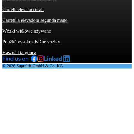
|
Carrelli elevatori usati
|
Carretilla elevadora segunda mano
|
Wózki widłowe używane
|
Použité vysokozdvižné vozíky
|
Használt targonca
© 2026 Supralift GmbH & Co. KG