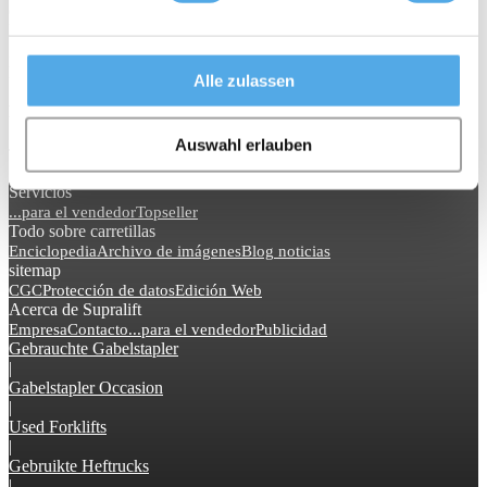
de 20 collaborateurs L'expertise de 12 techniciens organisés en 1
Equipe Service La réactivité avec 8 véhicules ateliers permettant de
gérer un parc de 850 chariots La disponibilité de 180 chariots en
parc location sous 24h
Alle zulassen
Besoin de louer un chariot?
Auswahl erlauben
Téléphonez au 01 48 62 42 88
Servicios
...para el vendedor
Topseller
Todo sobre carretillas
Enciclopedia
Archivo de imágenes
Blog noticias
sitemap
CGC
Protección de datos
Edición Web
Acerca de Supralift
Empresa
Contacto
...para el vendedor
Publicidad
Gebrauchte Gabelstapler
|
Gabelstapler Occasion
|
Used Forklifts
|
Gebruikte Heftrucks
|