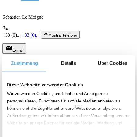
Sebastien Le Moigne
phone
+33 (0)...
+33 (0)...
visibility
Mostrar teléfono
mail
E-mail
LOCATION COURTE DUREE
Zustimmung
Details
Über Cookies
Diese Webseite verwendet Cookies
Wir verwenden Cookies, um Inhalte und Anzeigen zu
personalisieren, Funktionen für soziale Medien anbieten zu
können und die Zugriffe auf unsere Website zu analysieren.
Außerdem geben wir Informationen zu Ihrer Verwendung unserer
Website an unsere Partner für soziale Medien, Werbung und
Analysen weiter. Unsere Partner führen diese Informationen