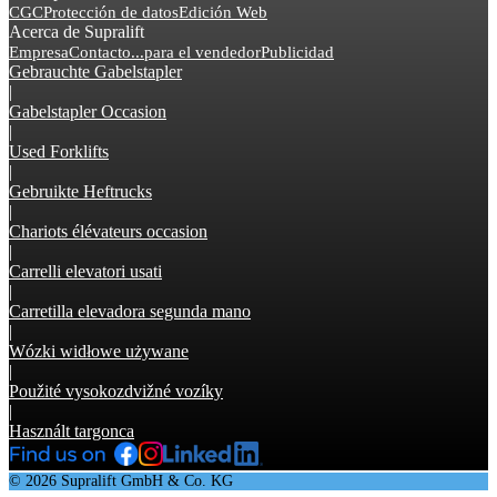
CGC
Protección de datos
Edición Web
Acerca de Supralift
Empresa
Contacto
...para el vendedor
Publicidad
Gebrauchte Gabelstapler
|
Gabelstapler Occasion
|
Used Forklifts
|
Gebruikte Heftrucks
|
Chariots élévateurs occasion
|
Carrelli elevatori usati
|
Carretilla elevadora segunda mano
|
Wózki widłowe używane
|
Použité vysokozdvižné vozíky
|
Használt targonca
© 2026 Supralift GmbH & Co. KG