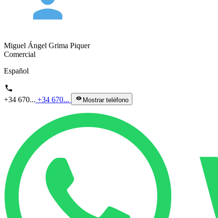
person
Miguel Ángel Grima Piquer
Comercial
Español
phone
+34 670...
+34 670...
visibility
Mostrar teléfono