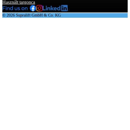
Használt targonca
© 2026 Supralift GmbH & Co. KG