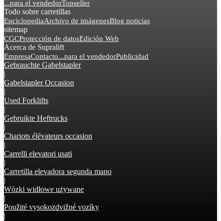
...para el vendedor
Topseller
Todo sobre carretillas
Enciclopedia
Archivo de imágenes
Blog noticias
sitemap
CGC
Protección de datos
Edición Web
Acerca de Supralift
Empresa
Contacto
...para el vendedor
Publicidad
Gebrauchte Gabelstapler
|
Gabelstapler Occasion
|
Used Forklifts
|
Gebruikte Heftrucks
|
Chariots élévateurs occasion
|
Carrelli elevatori usati
|
Carretilla elevadora segunda mano
|
Wózki widłowe używane
|
Použité vysokozdvižné vozíky
|