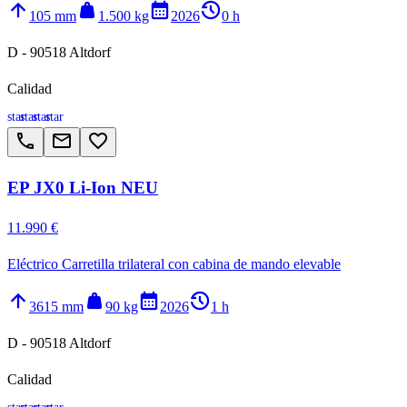
arrow_upward
weight
calendar_month
history_2
105 mm
1.500 kg
2026
0 h
D - 90518 Altdorf
Calidad
star
star
star
star
call
email
favorite_border
EP JX0 Li-Ion NEU
11.990 €
Eléctrico Carretilla trilateral con cabina de mando elevable
arrow_upward
weight
calendar_month
history_2
3615 mm
90 kg
2026
1 h
D - 90518 Altdorf
Calidad