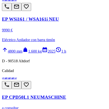
star
star
star
star
call
email
favorite_border
EP WSi161 / WSA161i NEU
9990 €
Eléctrico Apilador con barra timón
arrow_upward
weight
calendar_month
history_2
4800 mm
1.600 kg
2025
1 h
D - 90518 Altdorf
Calidad
star
star
star
star
call
email
favorite_border
EP CPD50L1 NEUMASCHINE
a consultar