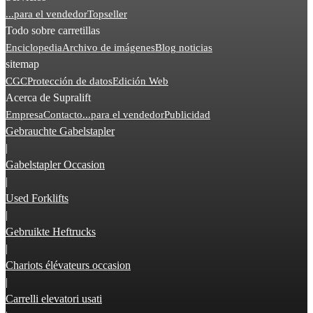
...para el vendedor
Topseller
Todo sobre carretillas
Enciclopedia
Archivo de imágenes
Blog noticias
sitemap
CGC
Protección de datos
Edición Web
Acerca de Supralift
Empresa
Contacto
...para el vendedor
Publicidad
Gebrauchte Gabelstapler
|
Gabelstapler Occasion
|
Used Forklifts
|
Gebruikte Heftrucks
|
Chariots élévateurs occasion
|
Carrelli elevatori usati