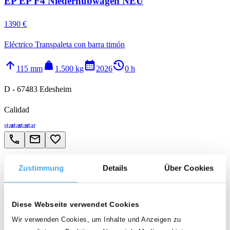
EP EP F4 Niederhubwagen NEU
1390 €
Eléctrico Transpaleta con barra timón
arrow_upward
weight
calendar_month
history_2
115 mm
1.500 kg
2026
0 h
D - 67483 Edesheim
Calidad
star
star
star
star
call
email
favorite_border
EP TVL181 NEUMASCHINE
Zustimmung
Details
Über Cookies
a consultar
Diese Webseite verwendet Cookies
Eléctrico Carretilla elevadora de 3 ruedas
Wir verwenden Cookies, um Inhalte und Anzeigen zu
arrow_upward
weight
calendar_month
history_2