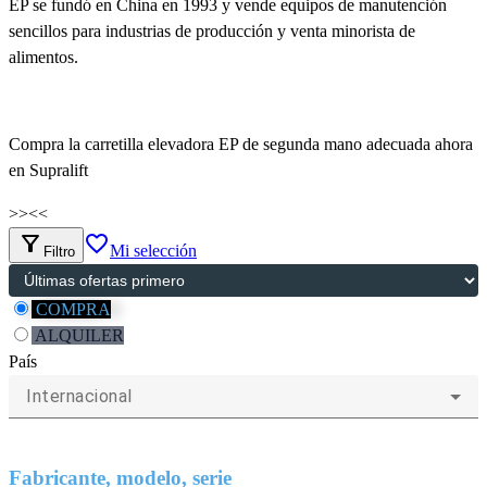
EP se fundó en China en 1993 y vende equipos de manutención
sencillos para industrias de producción y venta minorista de
alimentos.
Compra la carretilla elevadora EP de segunda mano adecuada ahora
en Supralift
>>
<<
filter_alt
favorite_border
Mi selección
Filtro
COMPRA
ALQUILER
País
Internacional
Fabricante, modelo, serie