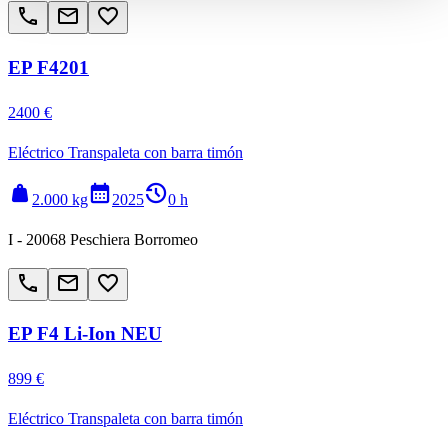
call
email
favorite_border
EP F4201
2400 €
Eléctrico Transpaleta con barra timón
weight
calendar_month
history_2
2.000 kg
2025
0 h
I - 20068 Peschiera Borromeo
call
email
favorite_border
EP F4 Li-Ion NEU
899 €
Eléctrico Transpaleta con barra timón