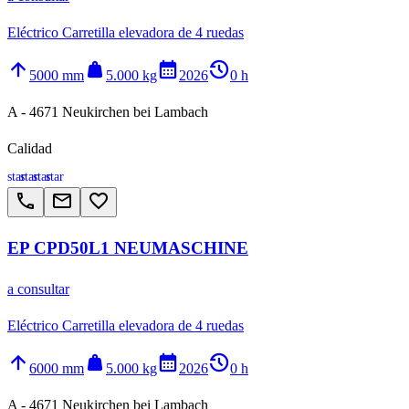
Eléctrico Carretilla elevadora de 4 ruedas
arrow_upward
weight
calendar_month
history_2
5000 mm
5.000 kg
2026
0 h
A - 4671 Neukirchen bei Lambach
Calidad
star
star
star
star
call
email
favorite_border
EP CPD50L1 NEUMASCHINE
a consultar
Eléctrico Carretilla elevadora de 4 ruedas
arrow_upward
weight
calendar_month
history_2
6000 mm
5.000 kg
2026
0 h
A - 4671 Neukirchen bei Lambach