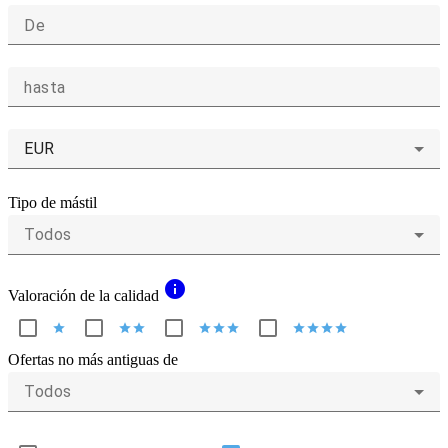
De
hasta
EUR
Tipo de mástil
Todos
info
Valoración de la calidad
star
star
star
star
star
star
star
star
star
star
Ofertas no más antiguas de
Todos