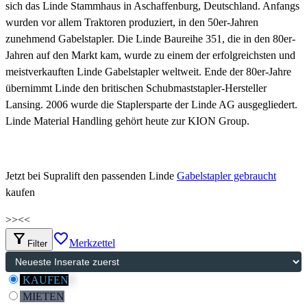
sich das Linde Stammhaus in Aschaffenburg, Deutschland. Anfangs
wurden vor allem Traktoren produziert, in den 50er-Jahren
zunehmend Gabelstapler. Die Linde Baureihe 351, die in den 80er-
Jahren auf den Markt kam, wurde zu einem der erfolgreichsten und
meistverkauften Linde Gabelstapler weltweit. Ende der 80er-Jahre
übernimmt Linde den britischen Schubmaststapler-Hersteller
Lansing. 2006 wurde die Staplersparte der Linde AG ausgegliedert.
Linde Material Handling gehört heute zur KION Group.
Jetzt bei Supralift den passenden Linde
Gabelstapler gebraucht
kaufen
>>
<<
filter_alt
favorite_border
Merkzettel
Filter
KAUFEN
MIETEN