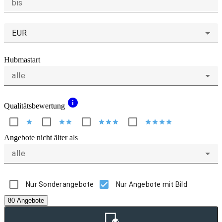
bis
EUR
Hubmastart
alle
info
Qualitätsbewertung
star
star
star
star
star
star
star
star
star
star
Angebote nicht älter als
alle
Nur Sonderangebote
Nur Angebote mit Bild
80 Angebote