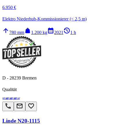
6.950 €
Elektro Niederhub-Kommissionierer (< 2,5 m)
arrow_upward
weight
calendar_month
history_2
780 mm
1.200 kg
2021
1 h
D - 28239 Bremen
Qualität
star
star
star
star
call
email
favorite_border
Linde N20-1115