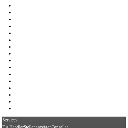
> Linde E14
> Linde E50
> Linde R16
> Linde N20
> Linde K
> Linde R11
> Linde H45
> Linde H40
> Linde L10
> Linde E15
> STILL FM
> Linde V10
> Jungheinrich ECE
> STILL EKX
> Hyster R
> Linde V08
Services
Für Händler
Stellenanzeigen
Topseller