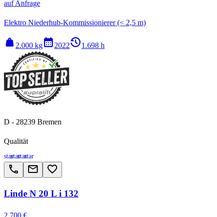
auf Anfrage
Elektro Niederhub-Kommissionierer (< 2,5 m)
weight
calendar_month
history_2
2.000 kg
2022
1.698 h
D - 28239 Bremen
Qualität
star
star
star
star
call
email
favorite_border
Linde N 20 L i 132
2.700 €