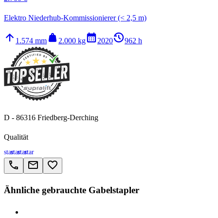
Elektro Niederhub-Kommissionierer (< 2,5 m)
arrow_upward
weight
calendar_month
history_2
1.574 mm
2.000 kg
2020
962 h
D - 86316 Friedberg-Derching
Qualität
star
star
star
star
call
email
favorite_border
Ähnliche gebrauchte Gabelstapler
> Linde V