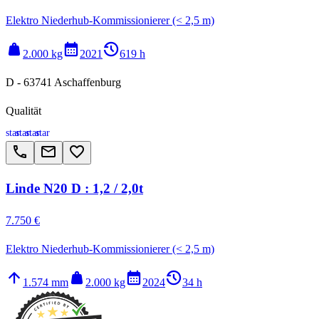
Elektro Niederhub-Kommissionierer (< 2,5 m)
weight
calendar_month
history_2
2.000 kg
2021
619 h
D - 63741 Aschaffenburg
Qualität
star
star
star
star
call
email
favorite_border
Linde N20 D : 1,2 / 2,0t
7.750 €
Elektro Niederhub-Kommissionierer (< 2,5 m)
arrow_upward
weight
calendar_month
history_2
1.574 mm
2.000 kg
2024
34 h