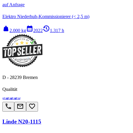
auf Anfrage
Elektro Niederhub-Kommissionierer (< 2,5 m)
weight
calendar_month
history_2
2.000 kg
2022
1.317 h
D - 28239 Bremen
Qualität
star
star
star
star
call
email
favorite_border
Linde N20-1115