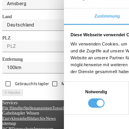
Zustimmung
Land
Deutschland
Diese Webseite verwendet 
PLZ
Wir verwenden Cookies, um I
und die Zugriffe auf unsere 
Website an unsere Partner fü
Entfernung
möglicherweise mit weiteren
100km
der Dienste gesammelt habe
Gebrauchtstapler
Mietstapler
Zubehör
Einwilligungsauswahl
Notwendig
0 Händler
Services
Für Händler
Stellenanzeigen
Topseller
Gabelstapler Wissen
Enzyklopädie
Bildarchiv
News
sitemap
AGB
Datenschutz
Impressum