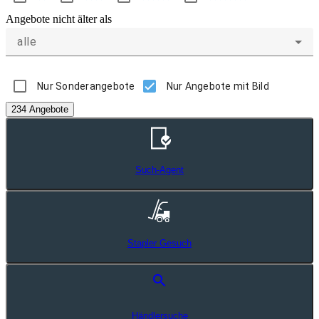
Angebote nicht älter als
alle
Nur Sonderangebote
Nur Angebote mit Bild
234 Angebote
Such-Agent
Stapler Gesuch
search
Händlersuche