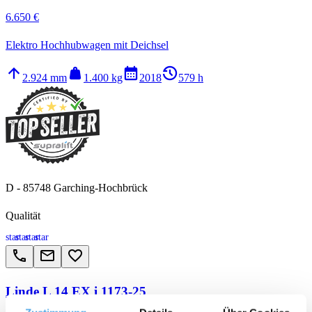
6.650 €
Elektro Hochhubwagen mit Deichsel
arrow_upward
weight
calendar_month
history_2
2.924 mm
1.400 kg
2018
579 h
D - 85748 Garching-Hochbrück
Qualität
star
star
star
star
call
email
favorite_border
Linde L 14 EX i 1173-25