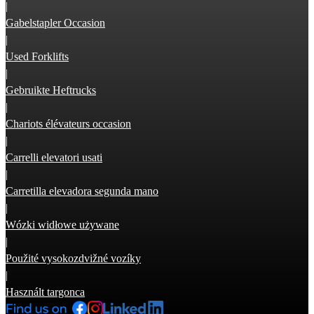
|
Gabelstapler Occasion
|
Used Forklifts
|
Gebruikte Heftrucks
|
Chariots élévateurs occasion
|
Carrelli elevatori usati
|
Carretilla elevadora segunda mano
|
Wózki widłowe używane
|
Použité vysokozdvižné vozíky
|
Használt targonca