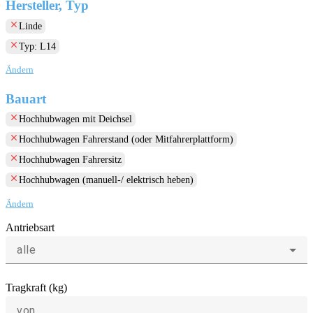
Hersteller, Typ
clear
Linde
clear
Typ: L14
Ändern
Bauart
clear
Hochhubwagen mit Deichsel
clear
Hochhubwagen Fahrerstand (oder Mitfahrerplattform)
clear
Hochhubwagen Fahrersitz
clear
Hochhubwagen (manuell-/ elektrisch heben)
Ändern
Antriebsart
alle
Tragkraft (kg)
von