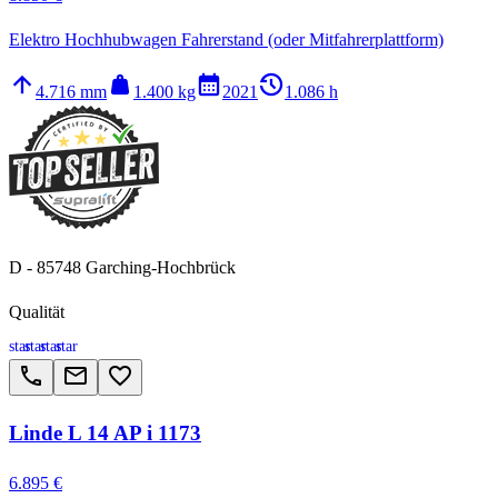
Elektro Hochhubwagen Fahrerstand (oder Mitfahrerplattform)
arrow_upward
weight
calendar_month
history_2
4.716 mm
1.400 kg
2021
1.086 h
D - 85748 Garching-Hochbrück
Qualität
star
star
star
star
call
email
favorite_border
Linde L 14 AP i 1173
6.895 €