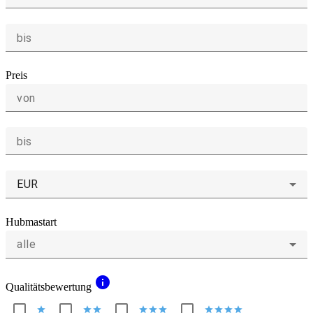
bis
Preis
von
bis
EUR
Hubmastart
alle
info
Qualitätsbewertung
star
star
star
star
star
star
star
star
star
star