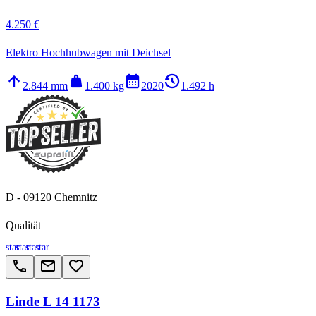
4.250 €
Elektro Hochhubwagen mit Deichsel
arrow_upward
weight
calendar_month
history_2
2.844 mm
1.400 kg
2020
1.492 h
D - 09120 Chemnitz
Qualität
star
star
star
star
call
email
favorite_border
Linde L 14 1173