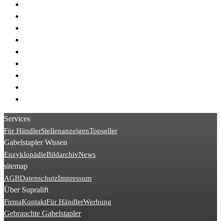
> Jungheinrich EJC
> Jungheinrich EJD
> BT SWE
> STILL EXD
> Crown ES
> STILL EGV
> Crown ST
> Linde D08
> BT SPE
Services
Für Händler
Stellenanzeigen
Topseller
Gabelstapler Wissen
Enzyklopädie
Bildarchiv
News
sitemap
AGB
Datenschutz
Impressum
Über Supralift
Firma
Kontakt
Für Händler
Werbung
Gebrauchte Gabelstapler