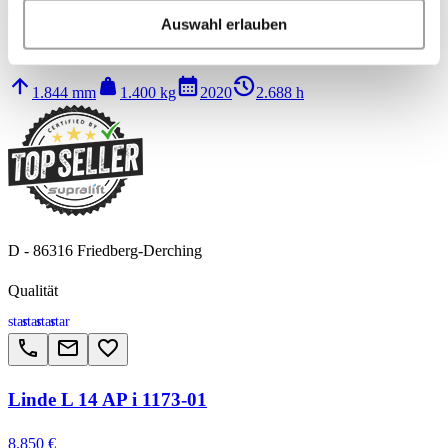
4.150 €
Auswahl erlauben
Elektro Hochhubwagen mit Deichsel
arrow_upward
weight
calendar_month
history_2
1.844 mm
1.400 kg
2020
2.688 h
D - 86316 Friedberg-Derching
Qualität
star
star
star
star
call
email
favorite_border
Linde L 14 AP i 1173-01
8.850 €