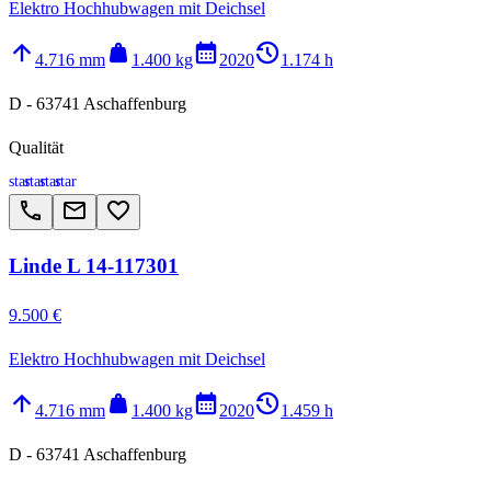
Elektro Hochhubwagen mit Deichsel
arrow_upward
weight
calendar_month
history_2
4.716 mm
1.400 kg
2020
1.174 h
D - 63741 Aschaffenburg
Qualität
star
star
star
star
call
email
favorite_border
Linde L 14-117301
9.500 €
Elektro Hochhubwagen mit Deichsel
arrow_upward
weight
calendar_month
history_2
4.716 mm
1.400 kg
2020
1.459 h
D - 63741 Aschaffenburg