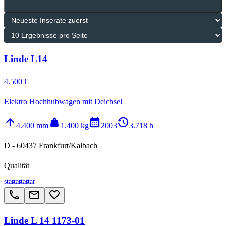
Linde L14
4.500 €
Elektro Hochhubwagen mit Deichsel
arrow_upward
weight
calendar_month
history_2
4.400 mm
1.400 kg
2003
3.718 h
D - 60437 Frankfurt/Kalbach
Qualität
star
star
star
star
call
email
favorite_border
Linde L 14 1173-01