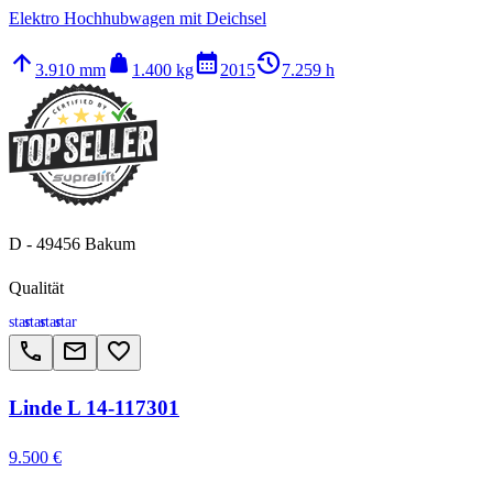
Elektro Hochhubwagen mit Deichsel
arrow_upward
weight
calendar_month
history_2
3.910 mm
1.400 kg
2015
7.259 h
D - 49456 Bakum
Qualität
star
star
star
star
call
email
favorite_border
Linde L 14-117301
9.500 €