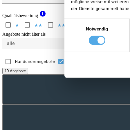
möglicherweise mit weiteren
der Dienste gesammelt habe
info
Qualitätsbewertung
Einwilligungsauswahl
star
star
star
star
star
star
star
star
star
star
Notwendig
Angebote nicht älter als
alle
Nur Sonderangebote
Nur Angebote mit Bild
10 Angebote