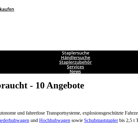
 kaufen
Staplersuche
Händlersuche
Staplerzubehör
Services
News
raucht - 10 Angebote
 autonome und fahrerlose Transportsysteme, explosionsgeschützte Fah
iederhubwagen
und
Hochhubwagen
sowie
Schubmaststapler
bis 2,5 t 