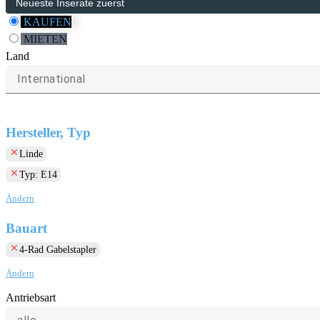
KAUFEN
MIETEN
Land
International
Hersteller, Typ
clear
Linde
clear
Typ: E14
Ändern
Bauart
clear
4-Rad Gabelstapler
Ändern
Antriebsart