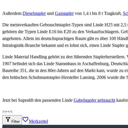
Außerdem
Dieselstapler
und
Gasstapler
von 1,4 t bis 8 t Tragkraft,
Sc
Die meistverkauften Gebrauchtstapler-Typen sind Linde H25 mit 2,5 t
gehören die Typen Linde E16 bis E20 zu den Verkaufsschlagern. Gebr
angeboten. Allein im deutschsprachigen Raum gibt es über 100 Händler
Intralogistik-Branche bekannt und es lohnt sich, einen Linde Stapler 
Linde Material Handling gehört zu den führenden Staplerherstellern. 
1907 befindet sich das Linde Stammhaus in Aschaffenburg, Deutschla
Baureihe 351, die in den 80er-Jahren auf den Markt kam, wurde zu ei
den britischen Schubmaststapler-Hersteller Lansing. 2006 wurde die
Jetzt bei Supralift den passenden Linde
Gabelstapler gebraucht
kaufe
>>
<<
filter_alt
favorite_border
Merkzettel
Filter