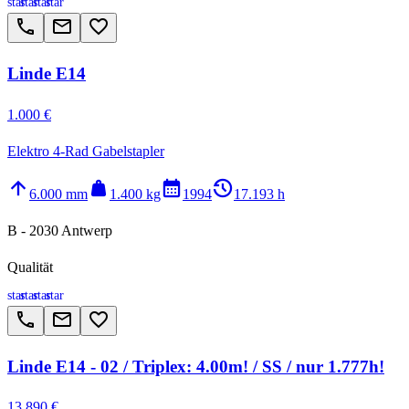
star
star
star
star
call
email
favorite_border
Linde E14
1.000 €
Elektro 4-Rad Gabelstapler
arrow_upward
weight
calendar_month
history_2
6.000 mm
1.400 kg
1994
17.193 h
B - 2030 Antwerp
Qualität
star
star
star
star
call
email
favorite_border
Linde E14 - 02 / Triplex: 4.00m! / SS / nur 1.777h!
13.890 €