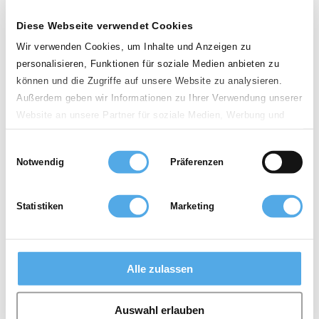
Nederland
Diese Webseite verwendet Cookies
Wir verwenden Cookies, um Inhalte und Anzeigen zu
Postcode
personalisieren, Funktionen für soziale Medien anbieten zu
können und die Zugriffe auf unsere Website zu analysieren.
Außerdem geben wir Informationen zu Ihrer Verwendung unserer
Omtrek
Website an unsere Partner für soziale Medien, Werbung und
100km
Analysen weiter. Unsere Partner führen diese Informationen
Einwilligungsauswahl
möglicherweise mit weiteren Daten zusammen, die Sie ihnen
Notwendig
Gebruikte heftrucks
Verhuur heftrucks
Präferenzen
bereitgestellt haben oder die sie im Rahmen Ihrer Nutzung der
Dienste gesammelt haben.
Accessoires
Statistiken
Marketing
0 dealers
Service
Als dealer
Topseller
Heftruck kennis
Alle zulassen
Encyclopedie
Fotoarchief
News
sitemap
Algemene voorwaarden
Gegevensbeveiliging
Impressum
Auswahl erlauben
Over Supralift