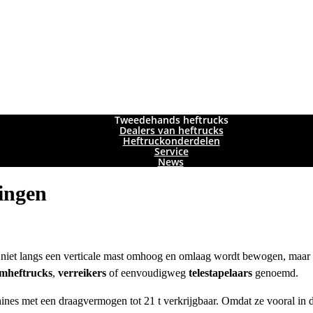
Tweedehands heftrucks
Dealers van heftrucks
Heftruckonderdelen
Service
News
dingen
niet langs een verticale mast omhoog en omlaag wordt bewogen, maar re
rmheftrucks
,
verreikers
of eenvoudigweg
telestapelaars
genoemd.
hines met een draagvermogen tot 21 t verkrijgbaar. Omdat ze vooral in