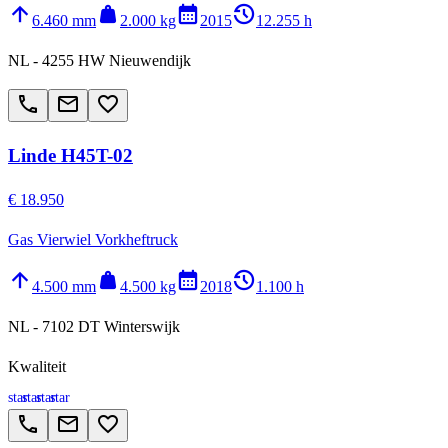
arrow_upward
weight
calendar_month
history_2
6.460 mm
2.000 kg
2015
12.255 h
NL - 4255 HW Nieuwendijk
call
email
favorite_border
Linde H45T-02
€ 18.950
Gas Vierwiel Vorkheftruck
arrow_upward
weight
calendar_month
history_2
4.500 mm
4.500 kg
2018
1.100 h
NL - 7102 DT Winterswijk
Kwaliteit
star
star
star
star
call
email
favorite_border