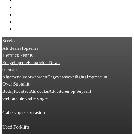
> STILL RX50
> Hyster J
> Linde H45
> Toyota 8FBE
> Kalmar DCG
Service
Als dealer
Topseller
Heftruck kennis
Encyclopedie
Fotoarchief
News
sitemap
Algemene voorwaarden
Gegevensbeveiliging
Impressum
Over Supralift
Bedrijf
Contact
Als dealer
Adverteren op Supralift
Gebrauchte Gabelstapler
|
Gabelstapler Occasion
|
Used Forklifts