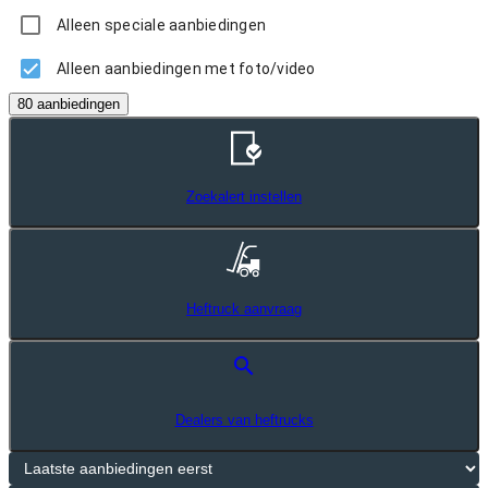
Alleen speciale aanbiedingen
Alleen aanbiedingen met foto/video
80 aanbiedingen
Zoekalert instellen
Heftruck aanvraag
search
Dealers van heftrucks