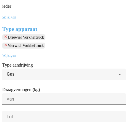
ieder
Wijzigen
Type apparaat
clear
Driewiel Vorkheftruck
clear
Vierwiel Vorkheftruck
Wijzigen
Type aandrijving
Gas
Draagvermogen (kg)
van
tot