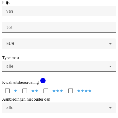
Prijs
van
tot
EUR
Type mast
alle
info
Kwaliteitsbeoordeling
star
star
star
star
star
star
star
star
star
star
Aanbiedingen niet ouder dan
alle