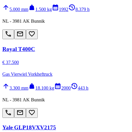
arrow_upward
weight
calendar_month
history_2
5.000 mm
1.500 kg
1992
8.379 h
NL - 3981 AK Bunnik
call
email
favorite_border
Royal T400C
€ 37.500
Gas Vierwiel Vorkheftruck
arrow_upward
weight
calendar_month
history_2
3.300 mm
18.100 kg
2000
443 h
NL - 3981 AK Bunnik
call
email
favorite_border
Yale GLP18VXV2175