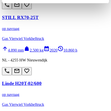
call
email
favorite_border
STILL RX70-25T
op navraag
Gas Vierwiel Vorkheftruck
arrow_upward
weight
calendar_month
history_2
4.890 mm
2.500 kg
2020
10.860 h
NL - 4255 HW Nieuwendijk
call
email
favorite_border
Linde H20T-02/600
op navraag
Gas Vierwiel Vorkheftruck