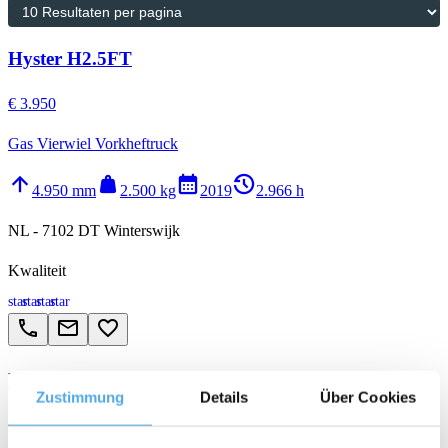
Hyster H2.5FT
€ 3.950
Gas Vierwiel Vorkheftruck
arrow_upward
weight
calendar_month
history_2
4.950 mm
2.500 kg
2019
2.966 h
NL - 7102 DT Winterswijk
Kwaliteit
star
star
star
star
call
email
favorite_border
Linde H35T-01
Zustimmung
Details
Über Cookies
€ 11.950