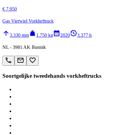
€ 7.950
Gas Vierwiel Vorkheftruck
arrow_upward
weight
calendar_month
history_2
3.330 mm
1.750 kg
2020
3.377 h
NL - 3981 AK Bunnik
call
email
favorite_border
Soortgelijke tweedehands vorkheftrucks
> STILL RX20
> STILL RX60
> Jungheinrich EFG
> Linde E16
> STILL AT
> Manitou M
> Linde E20