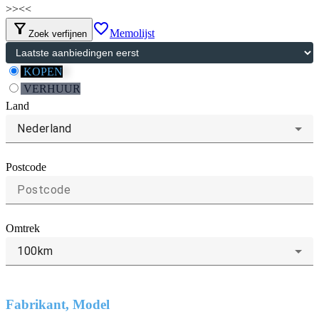
>>
<<
filter_alt
favorite_border
Memolijst
Zoek verfijnen
KOPEN
VERHUUR
Land
Nederland
Postcode
Omtrek
100km
Fabrikant, Model