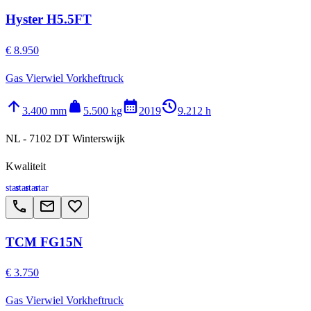
Hyster H5.5FT
€ 8.950
Gas Vierwiel Vorkheftruck
arrow_upward
weight
calendar_month
history_2
3.400 mm
5.500 kg
2019
9.212 h
NL - 7102 DT Winterswijk
Kwaliteit
star
star
star
star
call
email
favorite_border
TCM FG15N
€ 3.750
Gas Vierwiel Vorkheftruck