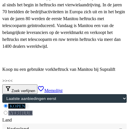
al sinds het begin in heftrucks met vierwielaandrijving. In de jaren
70 breidden de bedrijfsactiviteiten in Europa zich uit en in het begin
van de jaren 80 werden de eerste Manitou heftrucks met
telescooparm geïntroduceerd. Vandaag is Manitou een van de
belangrijkste leveranciers op de wereldmarkt en verkoopt het
heftrucks met telescooparm en ruw terrein heftrucks via meer dan
1400 dealers wereldwijd.
Koop nu een gebruikte vorkheftruck van Manitou bij Supralift
>>
<<
filter_alt
favorite_border
Memolijst
Zoek verfijnen
KOPEN
VERHUUR
Land