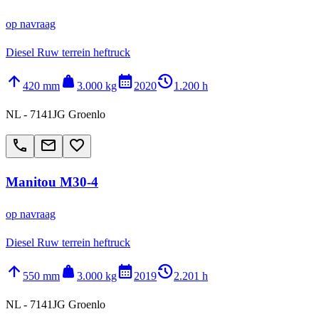
op navraag
Diesel Ruw terrein heftruck
arrow_upward
weight
calendar_month
history_2
420 mm
3.000 kg
2020
1.200 h
NL - 7141JG Groenlo
call
email
favorite_border
Manitou M30-4
op navraag
Diesel Ruw terrein heftruck
arrow_upward
weight
calendar_month
history_2
550 mm
3.000 kg
2019
2.201 h
NL - 7141JG Groenlo