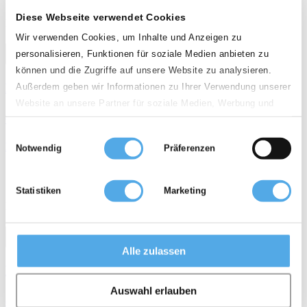
Diese Webseite verwendet Cookies
NL - 3981 AK Bunnik
Wir verwenden Cookies, um Inhalte und Anzeigen zu
call
email
favorite_border
personalisieren, Funktionen für soziale Medien anbieten zu
können und die Zugriffe auf unsere Website zu analysieren.
Manitou MSI30D
Außerdem geben wir Informationen zu Ihrer Verwendung unserer
Website an unsere Partner für soziale Medien, Werbung und
€ 23.500
Analysen weiter. Unsere Partner führen diese Informationen
Einwilligungsauswahl
möglicherweise mit weiteren Daten zusammen, die Sie ihnen
Diesel Ruw terrein heftruck
Notwendig
Präferenzen
bereitgestellt haben oder die sie im Rahmen Ihrer Nutzung der
Dienste gesammelt haben.
arrow_upward
weight
calendar_month
history_2
4.500 mm
3.000 kg
2017
10.408 h
Statistiken
Marketing
NL - 3981 AK Bunnik
call
email
favorite_border
Alle zulassen
Manitou M30-4 D ST5 S1 EU
Auswahl erlauben
op navraag