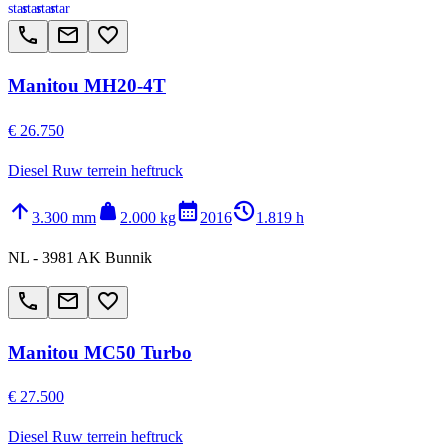
star
star
star
star
call
email
favorite_border
Manitou MH20-4T
€ 26.750
Diesel Ruw terrein heftruck
arrow_upward
weight
calendar_month
history_2
3.300 mm
2.000 kg
2016
1.819 h
NL - 3981 AK Bunnik
call
email
favorite_border
Manitou MC50 Turbo
€ 27.500
Diesel Ruw terrein heftruck