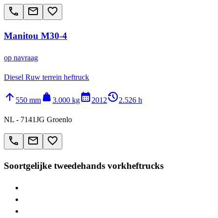
call
email
favorite_border
Manitou M30-4
op navraag
Diesel Ruw terrein heftruck
arrow_upward
weight
calendar_month
history_2
550 mm
3.000 kg
2012
2.526 h
NL - 7141JG Groenlo
call
email
favorite_border
Soortgelijke tweedehands vorkheftrucks
> Manitou M
> Manitou MT
> Manitou MRT