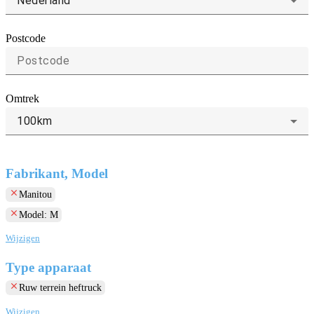
Nederland
Postcode
Omtrek
100km
Fabrikant, Model
clear
Manitou
clear
Model: M
Wijzigen
Type apparaat
clear
Ruw terrein heftruck
Wijzigen