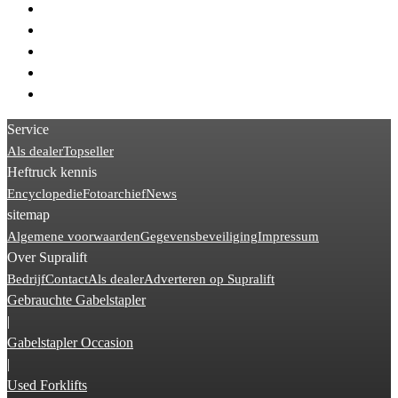
> Manitou MI
> Manitou MLT
> Manitou MC
> Manitou MH
> Manitou MSI
Service
Als dealer
Topseller
Heftruck kennis
Encyclopedie
Fotoarchief
News
sitemap
Algemene voorwaarden
Gegevensbeveiliging
Impressum
Over Supralift
Bedrijf
Contact
Als dealer
Adverteren op Supralift
Gebrauchte Gabelstapler
|
Gabelstapler Occasion
|
Used Forklifts