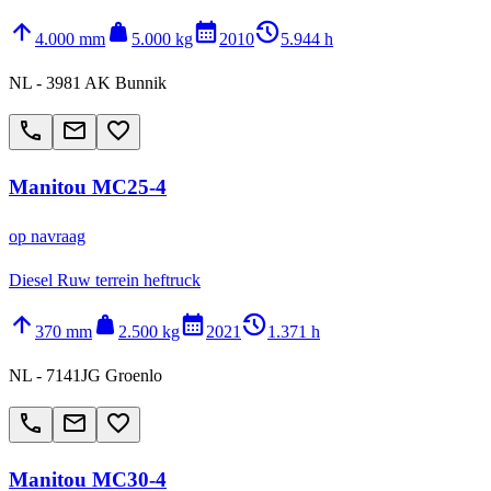
arrow_upward
weight
calendar_month
history_2
4.000 mm
5.000 kg
2010
5.944 h
NL - 3981 AK Bunnik
call
email
favorite_border
Manitou MC25-4
op navraag
Diesel Ruw terrein heftruck
arrow_upward
weight
calendar_month
history_2
370 mm
2.500 kg
2021
1.371 h
NL - 7141JG Groenlo
call
email
favorite_border
Manitou MC30-4