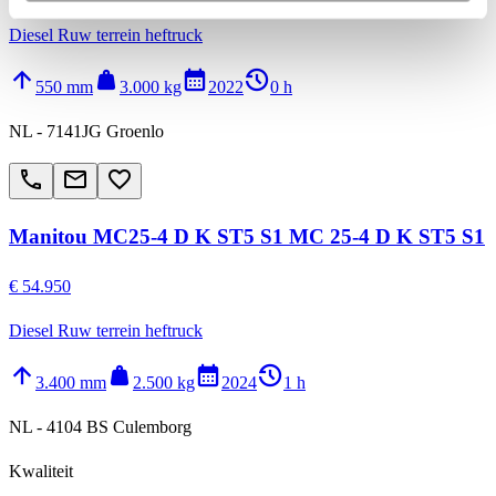
Diesel Ruw terrein heftruck
arrow_upward
weight
calendar_month
history_2
550 mm
3.000 kg
2022
0 h
NL - 7141JG Groenlo
call
email
favorite_border
Manitou MC25-4 D K ST5 S1 MC 25-4 D K ST5 S1
€ 54.950
Diesel Ruw terrein heftruck
arrow_upward
weight
calendar_month
history_2
3.400 mm
2.500 kg
2024
1 h
NL - 4104 BS Culemborg
Kwaliteit