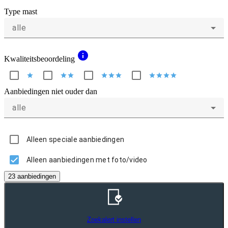
Type mast
alle
info
Kwaliteitsbeoordeling
star
star
star
star
star
star
star
star
star
star
Aanbiedingen niet ouder dan
alle
Alleen speciale aanbiedingen
Alleen aanbiedingen met foto/video
23 aanbiedingen
Zoekalert instellen