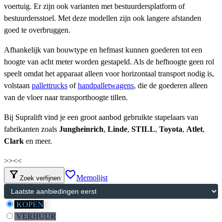
voertuig. Er zijn ook varianten met bestuurdersplatform of
bestuurdersstoel. Met deze modellen zijn ook langere afstanden
goed te overbruggen.
Afhankelijk van bouwtype en hefmast kunnen goederen tot een
hoogte van acht meter worden gestapeld. Als de hefhoogte geen rol
speelt omdat het apparaat alleen voor horizontaal transport nodig is,
volstaan
pallettrucks
of
handpalletwagens
, die de goederen alleen
van de vloer naar transporthoogte tillen.
Bij Supralift vind je een groot aanbod gebruikte stapelaars van
fabrikanten zoals
Jungheinrich
,
Linde
,
STILL
,
Toyota
,
Atlet
,
Clark
en meer.
>>
<<
filter_alt
favorite_border
Memolijst
Zoek verfijnen
KOPEN
VERHUUR