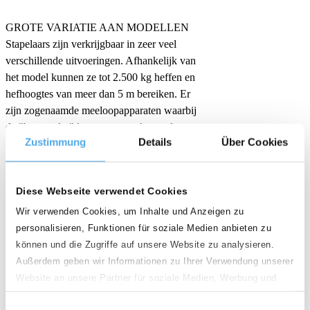
GROTE VARIATIE AAN MODELLEN
Stapelaars zijn verkrijgbaar in zeer veel
verschillende uitvoeringen. Afhankelijk van
het model kunnen ze tot 2.500 kg heffen en
hefhoogtes van meer dan 5 m bereiken. Er
zijn zogenaamde meeloopapparaten waarbij
de "bestuurder" loopt, maar ook stapelaars
Zustimmung
Details
Über Cookies
met bestuurdersplatform of bestuurdersstoel.
done
Diese Webseite verwendet Cookies
HOGE WENDBAARHEID
Wir verwenden Cookies, um Inhalte und Anzeigen zu
De gangen in magazijnen zijn meestal zeer
personalisieren, Funktionen für soziale Medien anbieten zu
smal en bieden weinig ruimte om te
können und die Zugriffe auf unsere Website zu analysieren.
manoeuvreren. Stapelaars zijn zeer wendbaar
Außerdem geben wir Informationen zu Ihrer Verwendung unserer
en ontworpen voor gebruik in smalle gangen.
Website an unsere Partner für soziale Medien, Werbung und
Analysen weiter. Unsere Partner führen diese Informationen
done
Einwilligungsauswahl