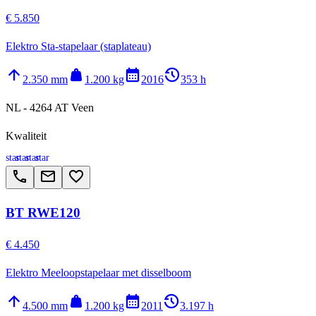
€ 5.850
Elektro Sta-stapelaar (staplateau)
arrow_upward
weight
calendar_month
history_2
2.350 mm
1.200 kg
2016
353 h
NL - 4264 AT Veen
Kwaliteit
star
star
star
star
call
email
favorite_border
BT RWE120
€ 4.450
Elektro Meeloopstapelaar met disselboom
arrow_upward
weight
calendar_month
history_2
4.500 mm
1.200 kg
2011
3.197 h