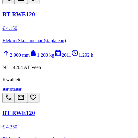
BT RWE120
€ 4.150
Elektro Sta-stapelaar (staplateau)
arrow_upward
weight
calendar_month
history_2
2.900 mm
1.200 kg
2011
1.292 h
NL - 4264 AT Veen
Kwaliteit
star
star
star
star
call
email
favorite_border
BT RWE120
€ 4.350