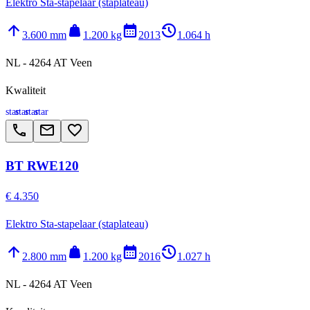
Elektro Sta-stapelaar (staplateau)
arrow_upward
weight
calendar_month
history_2
3.600 mm
1.200 kg
2013
1.064 h
NL - 4264 AT Veen
Kwaliteit
star
star
star
star
call
email
favorite_border
BT RWE120
€ 4.350
Elektro Sta-stapelaar (staplateau)
arrow_upward
weight
calendar_month
history_2
2.800 mm
1.200 kg
2016
1.027 h
NL - 4264 AT Veen