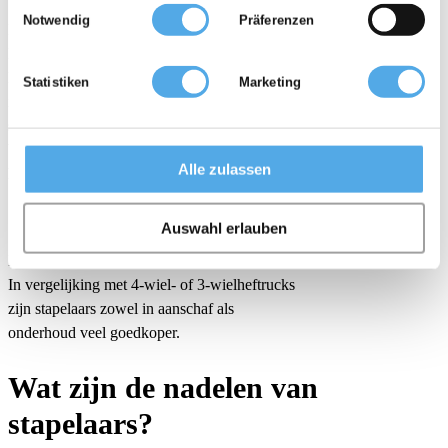
möglicherweise mit weiteren Daten zusammen, die Sie ihnen
Notwendig
Präferenzen
bereitgestellt haben oder die sie im Rahmen Ihrer Nutzung der
EENVOUDIGE BEDIENING
Dienste gesammelt haben.
De omgang met een stapelaar is snel geleerd.
Meeloopapparaten vereisen alleen een
Statistiken
Marketing
instructie door de leidinggevende. Om een
stapelaar met bestuurdersplatform of
bestuurdersstoel te bedienen, moet een
Alle zulassen
heftruckcertificaat worden overgelegd.
done
Auswahl erlauben
KOSTENGUNSTIG
In vergelijking met 4-wiel- of 3-wielheftrucks
zijn stapelaars zowel in aanschaf als
onderhoud veel goedkoper.
Wat zijn de nadelen van
stapelaars?