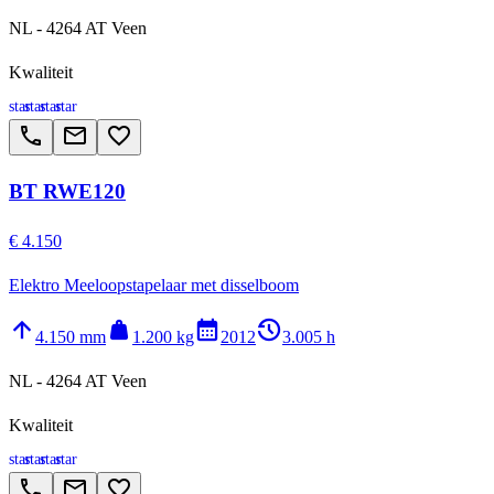
NL - 4264 AT Veen
Kwaliteit
star
star
star
star
call
email
favorite_border
BT RWE120
€ 4.150
Elektro Meeloopstapelaar met disselboom
arrow_upward
weight
calendar_month
history_2
4.150 mm
1.200 kg
2012
3.005 h
NL - 4264 AT Veen
Kwaliteit
star
star
star
star
call
email
favorite_border