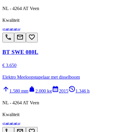
NL - 4264 AT Veen
Kwaliteit
star
star
star
star
call
email
favorite_border
BT SWE 080L
€ 3.650
Elektro Meeloopstapelaar met disselboom
arrow_upward
weight
calendar_month
history_2
1.580 mm
2.000 kg
2015
1.346 h
NL - 4264 AT Veen
Kwaliteit
star
star
star
star
call
email
favorite_border