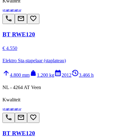
Kwaliteit
star
star
star
star
call
email
favorite_border
BT RWE120
€ 4.550
Elektro Sta-stapelaar (staplateau)
arrow_upward
weight
calendar_month
history_2
4.800 mm
1.200 kg
2012
3.466 h
NL - 4264 AT Veen
Kwaliteit
star
star
star
star
call
email
favorite_border
BT RWE120