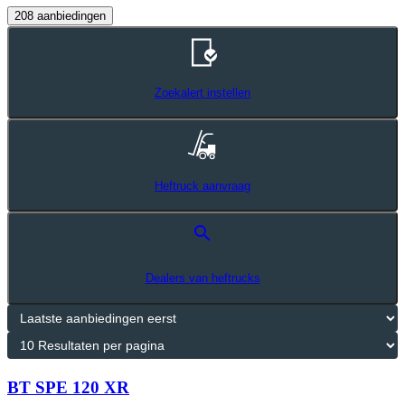
208 aanbiedingen
Zoekalert instellen
Heftruck aanvraag
search
Dealers van heftrucks
BT SPE 120 XR