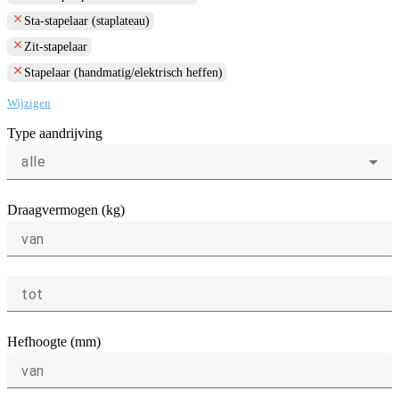
clear
Sta-stapelaar (staplateau)
clear
Zit-stapelaar
clear
Stapelaar (handmatig/elektrisch heffen)
Wijzigen
Type aandrijving
alle
Draagvermogen (kg)
van
tot
Hefhoogte (mm)
van