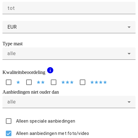
tot
EUR
Type mast
alle
info
Kwaliteitsbeoordeling
star
star
star
star
star
star
star
star
star
star
Aanbiedingen niet ouder dan
alle
Alleen speciale aanbiedingen
Alleen aanbiedingen met foto/video