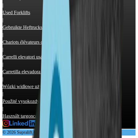
|
Used Forklifts
|
Gebruikte Heftrucks
|
Chariots élévateurs occasion
|
Carrelli elevatori usati
|
Carretilla elevadora segunda mano
|
Wózki widłowe używane
|
Použité vysokozdvižné vozíky
|
Használt targonca
© 2026 Supralift GmbH & Co. KG