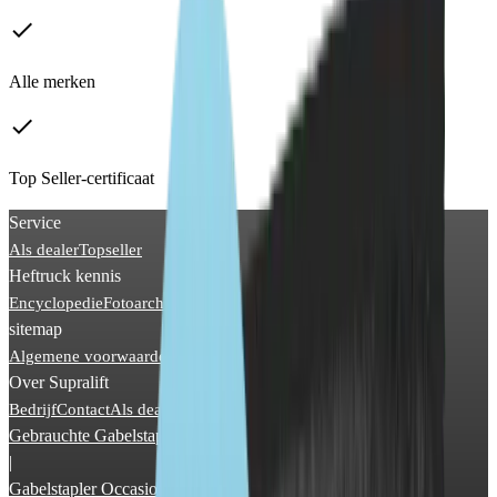
done
Alle merken
done
Top Seller-certificaat
Service
Als dealer
Topseller
Heftruck kennis
Encyclopedie
Fotoarchief
News
sitemap
Algemene voorwaarden
Gegevensbeveiliging
Impressum
Over Supralift
Bedrijf
Contact
Als dealer
Adverteren op Supralift
Gebrauchte Gabelstapler
|
Gabelstapler Occasion