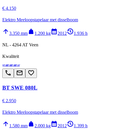
€ 4.150
Elektro Meeloopstapelaar met disselboom
arrow_upward
weight
calendar_month
history_2
3.350 mm
1.200 kg
2012
1.936 h
NL - 4264 AT Veen
Kwaliteit
star
star
star
star
call
email
favorite_border
BT SWE 080L
€ 2.950
Elektro Meeloopstapelaar met disselboom
arrow_upward
weight
calendar_month
history_2
1.580 mm
2.000 kg
2012
1.399 h