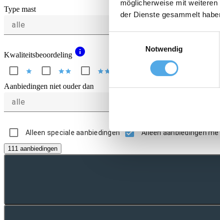
möglicherweise mit weiteren
Type mast
der Dienste gesammelt habe
alle
Einwilligungsauswahl
Notwendig
info
Kwaliteitsbeoordeling
star
star
star
star
star
star
star
star
star
star
Aanbiedingen niet ouder dan
alle
Alleen speciale aanbiedingen
Alleen aanbiedingen me
111 aanbiedingen