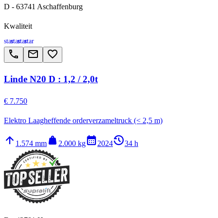
D - 63741 Aschaffenburg
Kwaliteit
star
star
star
star
call
email
favorite_border
Linde N20 D : 1,2 / 2,0t
€ 7.750
Elektro Laagheffende orderverzameltruck (< 2,5 m)
arrow_upward
weight
calendar_month
history_2
1.574 mm
2.000 kg
2024
34 h