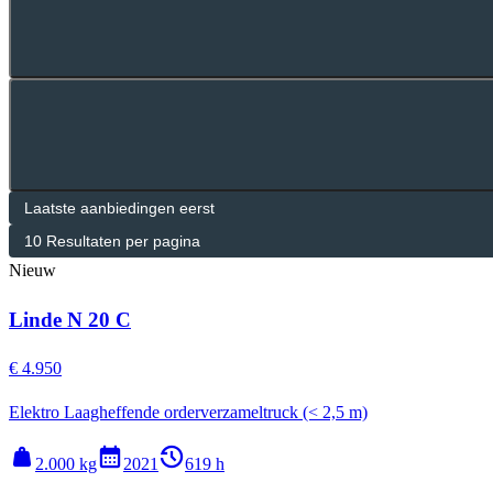
Nieuw
Linde N 20 C
€ 4.950
Elektro Laagheffende orderverzameltruck (< 2,5 m)
weight
calendar_month
history_2
2.000 kg
2021
619 h