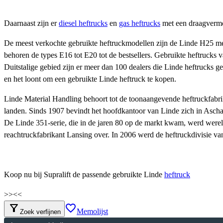
Daarnaast zijn er
diesel heftrucks
en
gas heftrucks
met een draagvermo
De meest verkochte gebruikte heftruckmodellen zijn de Linde H25 m
behoren de types E16 tot E20 tot de bestsellers. Gebruikte heftrucks
Duitstalige gebied zijn er meer dan 100 dealers die Linde heftrucks g
en het loont om een gebruikte Linde heftruck te kopen.
Linde Material Handling behoort tot de toonaangevende heftruckfabr
landen. Sinds 1907 bevindt het hoofdkantoor van Linde zich in Ascha
De Linde 351-serie, die in de jaren 80 op de markt kwam, werd werel
reachtruckfabrikant Lansing over. In 2006 werd de heftruckdivisie v
Koop nu bij Supralift de passende gebruikte Linde
heftruck
>>
<<
filter_alt
favorite_border
Memolijst
Zoek verfijnen