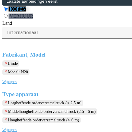
KOPEN
VERHUUR
Land
Internationaal
Fabrikant, Model
clear
Linde
clear
Model: N20
Wijzigen
Type apparaat
clear
Laagheffende orderverzameltruck (< 2,5 m)
clear
Middelhoogheffende orderverzameltruck (2,5 - 6 m)
clear
Hoogheffende orderverzameltruck (> 6 m)
Wijzigen