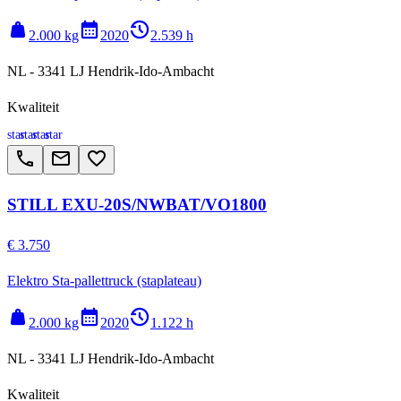
weight
calendar_month
history_2
2.000 kg
2020
2.539 h
NL - 3341 LJ Hendrik-Ido-Ambacht
Kwaliteit
star
star
star
star
call
email
favorite_border
STILL EXU-20S/NWBAT/VO1800
€ 3.750
Elektro Sta-pallettruck (staplateau)
weight
calendar_month
history_2
2.000 kg
2020
1.122 h
NL - 3341 LJ Hendrik-Ido-Ambacht
Kwaliteit