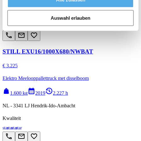
NL - 3341 LJ Hendrik-Ido-Ambacht
Kwaliteit
Auswahl erlauben
star
star
star
star
call
email
favorite_border
STILL EXU16/1000X680/NWBAT
€ 3.225
Elektro Meelooppallettruck met disselboom
weight
calendar_month
history_2
1.600 kg
2019
2.227 h
NL - 3341 LJ Hendrik-Ido-Ambacht
Kwaliteit
star
star
star
star
call
email
favorite_border