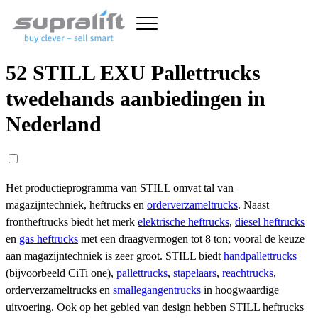
52 STILL EXU Pallettrucks
twedehands aanbiedingen in
Nederland
Het productieprogramma van STILL omvat tal van
magazijntechniek, heftrucks en
orderverzameltrucks
. Naast
frontheftrucks biedt het merk
elektrische heftrucks
,
diesel heftrucks
en
gas heftrucks
met een draagvermogen tot 8 ton; vooral de keuze
aan magazijntechniek is zeer groot. STILL biedt
handpallettrucks
(bijvoorbeeld CiTi one),
pallettrucks
,
stapelaars
,
reachtrucks
,
orderverzameltrucks en
smallegangentrucks
in hoogwaardige
uitvoering. Ook op het gebied van design hebben STILL heftrucks