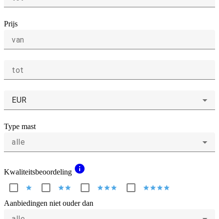
Prijs
van
tot
EUR
Type mast
alle
info
Kwaliteitsbeoordeling
star
star
star
star
star
star
star
star
star
star
Aanbiedingen niet ouder dan
alle