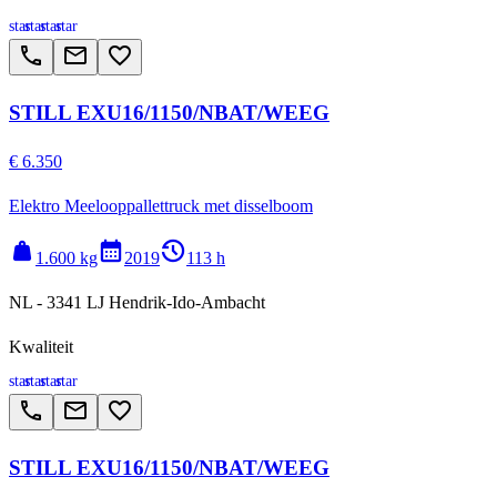
star
star
star
star
call
email
favorite_border
STILL EXU16/1150/NBAT/WEEG
€ 6.350
Elektro Meelooppallettruck met disselboom
weight
calendar_month
history_2
1.600 kg
2019
113 h
NL - 3341 LJ Hendrik-Ido-Ambacht
Kwaliteit
star
star
star
star
call
email
favorite_border
STILL EXU16/1150/NBAT/WEEG