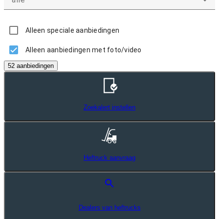
Alleen speciale aanbiedingen
Alleen aanbiedingen met foto/video
52 aanbiedingen
Zoekalert instellen
Heftruck aanvraag
search
Dealers van heftrucks