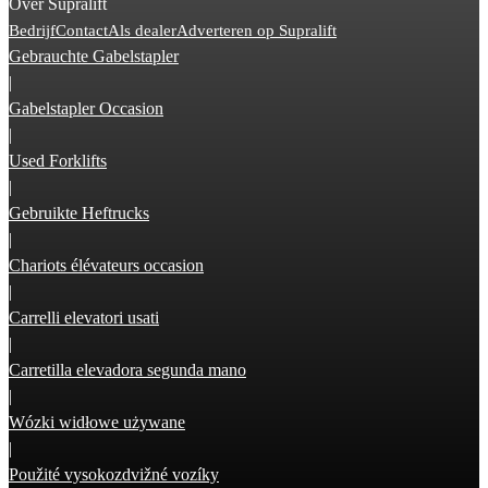
Over Supralift
Bedrijf
Contact
Als dealer
Adverteren op Supralift
Gebrauchte Gabelstapler
|
Gabelstapler Occasion
|
Used Forklifts
|
Gebruikte Heftrucks
|
Chariots élévateurs occasion
|
Carrelli elevatori usati
|
Carretilla elevadora segunda mano
|
Wózki widłowe używane
|
Použité vysokozdvižné vozíky