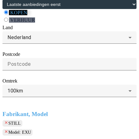
KOPEN
VERHUUR
Land
Nederland
Postcode
Omtrek
100km
Fabrikant, Model
clear
STILL
clear
Model: EXU