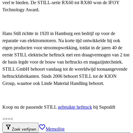
veel te bieden. De STILL-serie RX60 tot RX80 won de IFOY
Technology Award.
Hans Still richtte in 1920 in Hamburg een bedrijf op voor de
reparatie van elektromotoren. Na korte tijd ontwikkelde hij ook
eigen producten voor stroomopwekking, totdat in de jaren 40 de
eerste STILL elektrische heftruck met een draagvermogen van 2 ton
de basis legde voor de bouw van heftrucks en magazijntechniek.
STILL GmbH behoort vandaag tot de wereldwijd toonaangevende
heftruckfabrikanten. Sinds 2006 behoort STILL tot de KION
Group, waartoe ook Linde Material Handling behoort.
Koop nu de passende STILL
gebruikte heftruck
bij Supralift
>>
<<
filter_alt
favorite_border
Memolijst
Zoek verfijnen