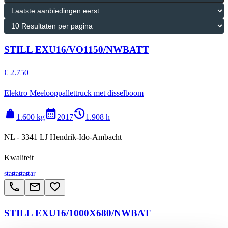
STILL EXU16/VO1150/NWBATT
€ 2.750
Elektro Meelooppallettruck met disselboom
weight
calendar_month
history_2
1.600 kg
2017
1.908 h
NL - 3341 LJ Hendrik-Ido-Ambacht
Kwaliteit
star
star
star
star
call
email
favorite_border
STILL EXU16/1000X680/NWBAT