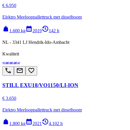
€ 6.950
Elektro Meelooppallettruck met disselboom
weight
calendar_month
history_2
1.600 kg
2019
142 h
NL - 3341 LJ Hendrik-Ido-Ambacht
Kwaliteit
star
star
star
star
call
email
favorite_border
STILL EXU18/VO1150/LI-ION
€ 3.650
Elektro Meelooppallettruck met disselboom
weight
calendar_month
history_2
1.800 kg
2021
4.102 h