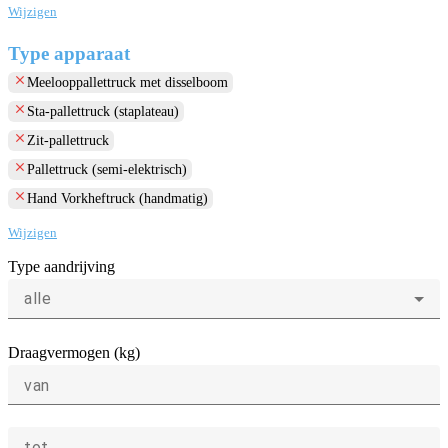
Wijzigen
Type apparaat
clear
Meelooppallettruck met disselboom
clear
Sta-pallettruck (staplateau)
clear
Zit-pallettruck
clear
Pallettruck (semi-elektrisch)
clear
Hand Vorkheftruck (handmatig)
Wijzigen
Type aandrijving
alle
Draagvermogen (kg)
van
tot