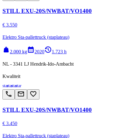
STILL EXU-20S/NWBAT/VO1400
€ 3.550
Elektro Sta-pallettruck (staplateau)
weight
calendar_month
history_2
2.000 kg
2020
1.723 h
NL - 3341 LJ Hendrik-Ido-Ambacht
Kwaliteit
star
star
star
star
call
email
favorite_border
STILL EXU-20S/NWBAT/VO1400
€ 3.450
Elektro Sta-pallettruck (staplateau)