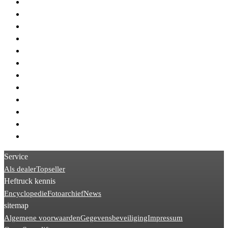
> STILL EK
> STILL EKX
> STILL R60
> STILL EXD
> STILL MXX
> STILL EGV
> STILL R07
> STILL ECU
> Linde T20
> Linde T16
> Hyster S
> Linde T18
Service
Als dealer
Topseller
Heftruck kennis
Encyclopedie
Fotoarchief
News
sitemap
Algemene voorwaarden
Gegevensbeveiliging
Impressum