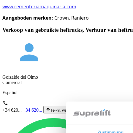
www.rementeriamaquinaria.com
Aangeboden merken:
Crown, Raniero
Verkoop van gebruikte heftrucks, Verhuur van heftruc
person
Goizalde del Olmo
Comercial
Español
phone
+34 620...
+34 620...
visibility
Tel-nr. weergeven
Zustimmung