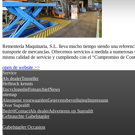
Rementería Maquinaria, S.L. lleva mucho tiempo siendo una referencia
transporte de mercancías. Ofrecemos servicios a medida a numerosas e
misma calidad de servicio y cumpliendo con el “Compromiso de Conti
open de website >>
Service
Als dealer
Topseller
Heftruck kennis
Encyclopedie
Fotoarchief
News
sitemap
Algemene voorwaarden
Gegevensbeveiliging
Impressum
Over Supralift
Bedrijf
Contact
Als dealer
Adverteren op Supralift
Gebrauchte Gabelstapler
|
Gabelstapler Occasion
|