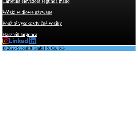
Carretilla elevadora segunda mano
|
Wózki widłowe używane
|
Použité vysokozdvižné vozíky
|
Használt targonca
© 2026 Supralift GmbH & Co. KG