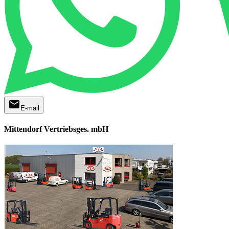
mail
E-mail
Mittendorf Vertriebsges. mbH