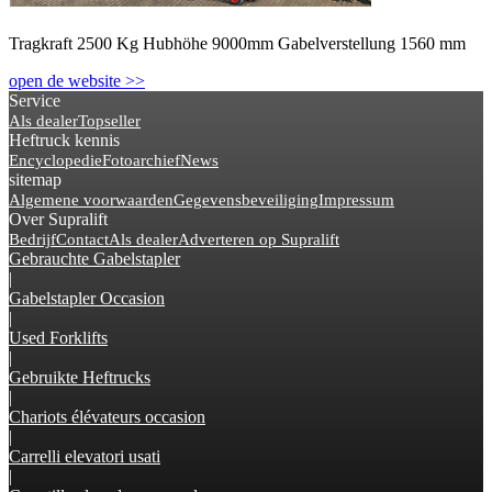
Tragkraft 2500 Kg Hubhöhe 9000mm Gabelverstellung 1560 mm
open de website >>
Service
Als dealer
Topseller
Heftruck kennis
Encyclopedie
Fotoarchief
News
sitemap
Algemene voorwaarden
Gegevensbeveiliging
Impressum
Over Supralift
Bedrijf
Contact
Als dealer
Adverteren op Supralift
Gebrauchte Gabelstapler
|
Gabelstapler Occasion
|
Used Forklifts
|
Gebruikte Heftrucks
|
Chariots élévateurs occasion
|
Carrelli elevatori usati
|