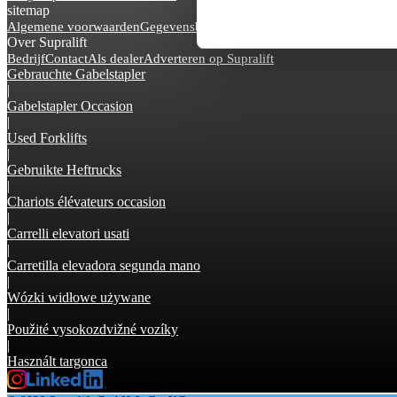
sitemap
Algemene voorwaarden
Gegevensbeveiliging
Impressum
Over Supralift
Bedrijf
Contact
Als dealer
Adverteren op Supralift
Gebrauchte Gabelstapler
|
Gabelstapler Occasion
|
Used Forklifts
|
Gebruikte Heftrucks
|
Chariots élévateurs occasion
|
Carrelli elevatori usati
|
Carretilla elevadora segunda mano
|
Wózki widłowe używane
|
Použité vysokozdvižné vozíky
|
Használt targonca