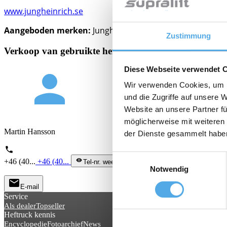
www.jungheinrich.se
Aangeboden merken:
Jungheinrich
Zustimmung
Verkoop van gebruikte heftrucks, Verhuur van heftruc
Diese Webseite verwendet 
person
Wir verwenden Cookies, um I
und die Zugriffe auf unsere 
Website an unsere Partner fü
möglicherweise mit weiteren
Martin Hansson
der Dienste gesammelt habe
phone
Einwilligungsauswahl
+46 (40...
+46 (40...
visibility
Tel-nr. weergeven
Notwendig
mail
E-mail
Service
Als dealer
Topseller
Heftruck kennis
Encyclopedie
Fotoarchief
News