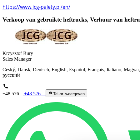
https://www.jcg-palety.pl/en/
Verkoop van gebruikte heftrucks, Verhuur van heftruc
Krzysztof Bury
Sales Manager
Ceský, Dansk, Deutsch, English, Español, Français, Italiano, Magya
русский
phone
+48 576...
+48 576...
visibility
Tel-nr. weergeven