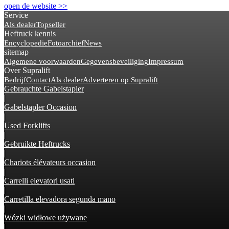
open de website >>
Service
Als dealer
Topseller
Heftruck kennis
Encyclopedie
Fotoarchief
News
sitemap
Algemene voorwaarden
Gegevensbeveiliging
Impressum
Over Supralift
Bedrijf
Contact
Als dealer
Adverteren op Supralift
Gebrauchte Gabelstapler
|
Gabelstapler Occasion
|
Used Forklifts
|
Gebruikte Heftrucks
|
Chariots élévateurs occasion
|
Carrelli elevatori usati
|
Carretilla elevadora segunda mano
|
Wózki widłowe używane
|