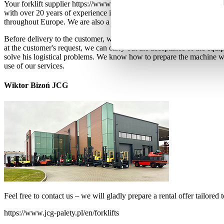
Your forklift supplier https://www.jcg-palety.pl/en/forklifts We are a 
with over 20 years of experience in the forklift and construction mach
throughout Europe. We are also a manufacturer of EPAL EUR pallets a
Before delivery to the customer, we test the equipment and do a full se
at the customer's request, we can carry out the acceptance of the equ
solve his logistical problems. We know how to prepare the machine w
use of our services.
Wiktor Bizoń JCG
Feel free to contact us – we will gladly prepare a rental offer tailored 
https://www.jcg-palety.pl/en/forklifts