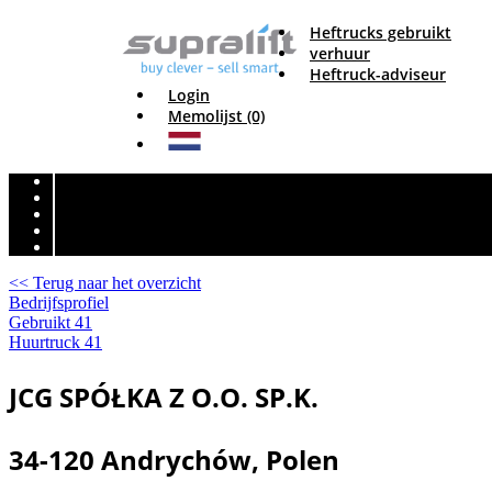
Heftrucks gebruikt
verhuur
Heftruck-adviseur
Login
Memolijst (0)
<< Terug naar het overzicht
Bedrijfsprofiel
Gebruikt
41
Huurtruck
41
JCG SPÓŁKA Z O.O. SP.K.
34-120 Andrychów, Polen