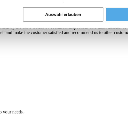
company specialising in 4-way forklifts, side loaders and counterbalance 
inery industry. We have the best mechanics in the forklifts industry in
nd are known for our excellent quality and on-time delivery.
Auswahl erlauben
rvice inspection. All necessary repairs are carried out. The customer rec
ipment by the State Office of Technical Inspection. The main mission of
ell and make the customer satisfied and recommend us to other custome
to your needs.