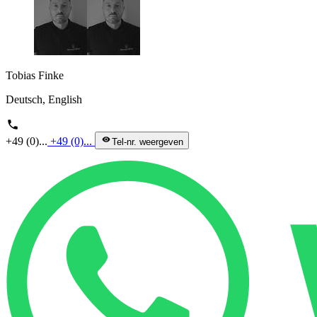
Tobias Finke
Deutsch, English
phone
+49 (0)...
+49 (0)...
visibility
Tel-nr. weergeven