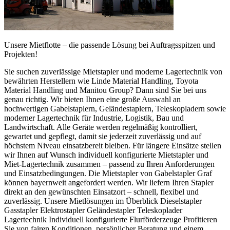
Unsere Mietflotte – die passende Lösung bei Auftragsspitzen und
Projekten!
Sie suchen zuverlässige Mietstapler und moderne Lagertechnik von
bewährten Herstellern wie Linde Material Handling, Toyota
Material Handling und Manitou Group? Dann sind Sie bei uns
genau richtig. Wir bieten Ihnen eine große Auswahl an
hochwertigen Gabelstaplern, Geländestaplern, Teleskopladern sowie
moderner Lagertechnik für Industrie, Logistik, Bau und
Landwirtschaft. Alle Geräte werden regelmäßig kontrolliert,
gewartet und gepflegt, damit sie jederzeit zuverlässig und auf
höchstem Niveau einsatzbereit bleiben. Für längere Einsätze stellen
wir Ihnen auf Wunsch individuell konfigurierte Mietstapler und
Miet-Lagertechnik zusammen – passend zu Ihren Anforderungen
und Einsatzbedingungen. Die Mietstapler von Gabelstapler Graf
können bayernweit angefordert werden. Wir liefern Ihren Stapler
direkt an den gewünschten Einsatzort – schnell, flexibel und
zuverlässig. Unsere Mietlösungen im Überblick Dieselstapler
Gasstapler Elektrostapler Geländestapler Teleskoplader
Lagertechnik Individuell konfigurierte Flurförderzeuge Profitieren
Sie von fairen Konditionen, persönlicher Beratung und einem