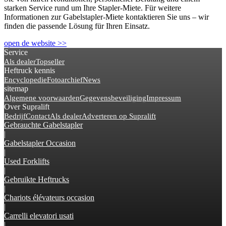
starken Service rund um Ihre Stapler-Miete. Für weitere
Informationen zur Gabelstapler-Miete kontaktieren Sie uns – wir
finden die passende Lösung für Ihren Einsatz.
open de website >>
Service
Als dealer
Topseller
Heftruck kennis
Encyclopedie
Fotoarchief
News
sitemap
Algemene voorwaarden
Gegevensbeveiliging
Impressum
Over Supralift
Bedrijf
Contact
Als dealer
Adverteren op Supralift
Gebrauchte Gabelstapler
|
Gabelstapler Occasion
|
Used Forklifts
|
Gebruikte Heftrucks
|
Chariots élévateurs occasion
|
Carrelli elevatori usati
|