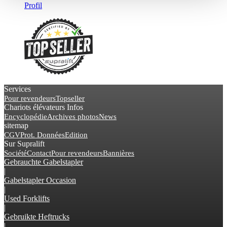
Profil
Services
Pour revendeurs
Topseller
Chariots élévateurs Infos
Encyclopédie
Archives photos
News
sitemap
CGV
Prot. Données
Edition
Sur Supralift
Société
Contact
Pour revendeurs
Bannières
Gebrauchte Gabelstapler
|
Gabelstapler Occasion
|
Used Forklifts
|
Gebruikte Heftrucks
|