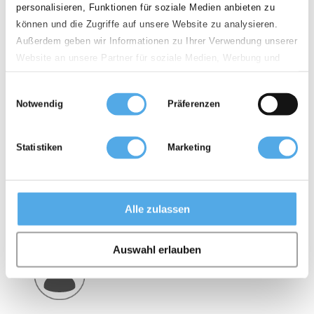
personalisieren, Funktionen für soziale Medien anbieten zu
können und die Zugriffe auf unsere Website zu analysieren.
Außerdem geben wir Informationen zu Ihrer Verwendung unserer
Occasion
Website an unsere Partner für soziale Medien, Werbung und
Analysen weiter. Unsere Partner führen diese Informationen
Einwilligungsauswahl
möglicherweise mit weiteren Daten zusammen, die Sie ihnen
Notwendig
Präferenzen
bereitgestellt haben oder die sie im Rahmen Ihrer Nutzung der
Dienste gesammelt haben.
Location
Statistiken
Marketing
Alle zulassen
Accessoires
Auswahl erlauben