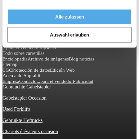
Carretillas elevadoras de alquiler
Alle zulassen
Accesorios, recambios
0 distribuidores
Auswahl erlauben
Servicios
...para el vendedor
Topseller
Todo sobre carretillas
Enciclopedia
Archivo de imágenes
Blog noticias
sitemap
CGC
Protección de datos
Edición Web
Acerca de Supralift
Empresa
Contacto
...para el vendedor
Publicidad
Gebrauchte Gabelstapler
|
Gabelstapler Occasion
|
Used Forklifts
|
Gebruikte Heftrucks
|
Chariots élévateurs occasion
|