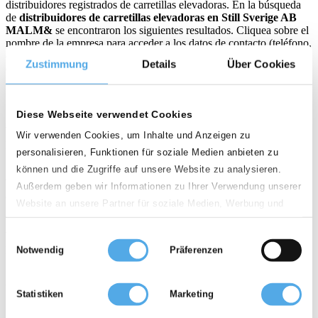
distribuidores registrados de carretillas elevadoras. En la búsqueda
de
distribuidores de carretillas elevadoras en Still Sverige AB
MALM&
se encontraron los siguientes resultados. Cliquea sobre el
nombre de la empresa para acceder a los datos de contacto (teléfono,
email, etc.) así como a su listado actual de ofertas de carretilla
Zustimmung
Details
Über Cookies
elevadora segunda mano.
Palabra clave/Distribuidor
Diese Webseite verwendet Cookies
Wir verwenden Cookies, um Inhalte und Anzeigen zu
País
personalisieren, Funktionen für soziale Medien anbieten zu
España
können und die Zugriffe auf unsere Website zu analysieren.
Außerdem geben wir Informationen zu Ihrer Verwendung unserer
C.P.
Website an unsere Partner für soziale Medien, Werbung und
Analysen weiter. Unsere Partner führen diese Informationen
Einwilligungsauswahl
möglicherweise mit weiteren Daten zusammen, die Sie ihnen
Distancia
Notwendig
Präferenzen
bereitgestellt haben oder die sie im Rahmen Ihrer Nutzung der
100km
Dienste gesammelt haben.
Statistiken
Marketing
Carretillas elevadoras de segunda mano