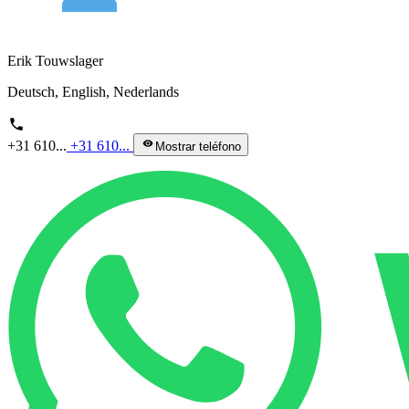
Erik Touwslager
Deutsch, English, Nederlands
phone
+31 610...
+31 610...
visibility
Mostrar teléfono