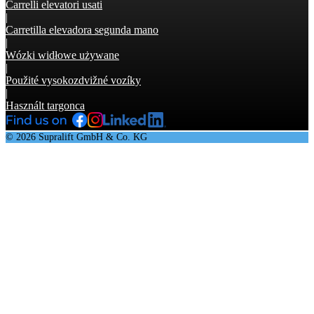
Carrelli elevatori usati
|
Carretilla elevadora segunda mano
|
Wózki widłowe używane
|
Použité vysokozdvižné vozíky
|
Használt targonca
© 2026 Supralift GmbH & Co. KG