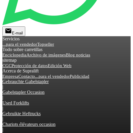
mail
E-mail
Servicios
...para el vendedor
Topseller
Todo sobre carretillas
Enciclopedia
Archivo de imágenes
Blog noticias
sitemap
CGC
Protección de datos
Edición Web
Acerca de Supralift
Empresa
Contacto
...para el vendedor
Publicidad
Gebrauchte Gabelstapler
|
Gabelstapler Occasion
|
Used Forklifts
|
Gebruikte Heftrucks
|
Chariots élévateurs occasion
|