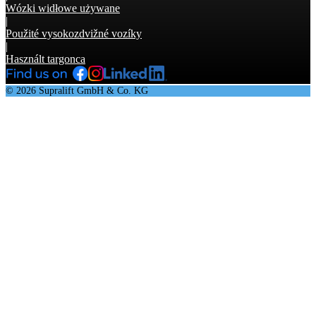
Wózki widłowe używane
|
Použité vysokozdvižné vozíky
|
Használt targonca
© 2026 Supralift GmbH & Co. KG