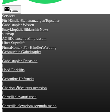
mail
E-mail
Services
Für Händler
Stellenanzeigen
Topseller
Gabelstapler Wissen
Enzyklopädie
Bildarchiv
News
sitemap
AGB
Datenschutz
Impressum
Über Supralift
Firma
Kontakt
Für Händler
Werbung
Gebrauchte Gabelstapler
|
Gabelstapler Occasion
|
Used Forklifts
|
Gebruikte Heftrucks
|
Chariots élévateurs occasion
|
Carrelli elevatori usati
|
Carretilla elevadora segunda mano
|