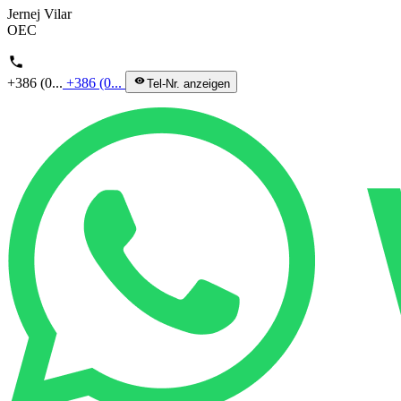
Jernej Vilar
OEC
phone
+386 (0...
+386 (0...
visibility
Tel-Nr. anzeigen