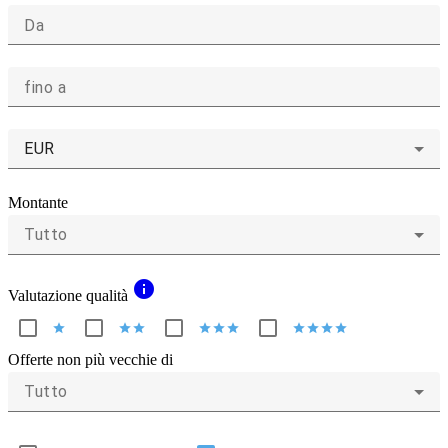
Da
fino a
EUR
Montante
Tutto
info
Valutazione qualità
star
star
star
star
star
star
star
star
star
star
Offerte non più vecchie di
Tutto