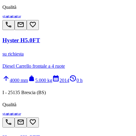
Qualità
star
star
star
star
call
email
favorite_border
Hyster H5.0FT
su richiesta
Diesel Carrello frontale a 4 ruote
arrow_upward
weight
calendar_month
history_2
4000 mm
5.000 kg
2014
0 h
I - 25135 Brescia (BS)
Qualità
star
star
star
star
call
email
favorite_border