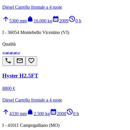
Diesel Carrello frontale a 4 ruote
arrow_upward
weight
calendar_month
history_2
5300 mm
16.000 kg
2009
0 h
I - 36054 Montebello Vicentino (VI)
Qualità
star
star
star
star
call
email
favorite_border
Hyster H2.5FT
8800 €
Diesel Carrello frontale a 4 ruote
arrow_upward
weight
calendar_month
history_2
4330 mm
2.500 kg
2008
0 h
I - 41011 Campogalliano (MO)