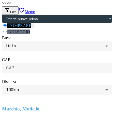
>>
<<
filter_alt
favorite_border
Memo
Filtri
COMPRARE
NOLEGGIO
Paese
Italia
CAP
Distanza
100km
Marchio, Modello