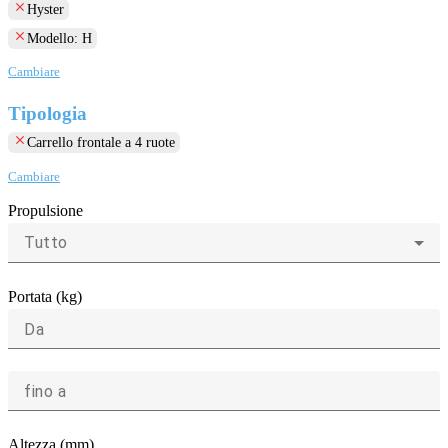
clear
Hyster
clear
Modello: H
Cambiare
Tipologia
clear
Carrello frontale a 4 ruote
Cambiare
Propulsione
Tutto
Portata (kg)
Da
fino a
Altezza (mm)