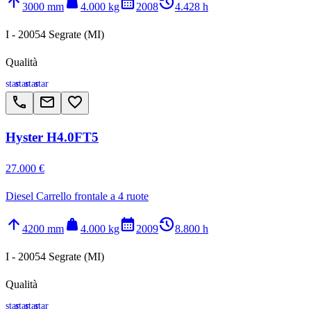
arrow_upward
weight
calendar_month
history_2
3000 mm
4.000 kg
2008
4.428 h
I - 20054 Segrate (MI)
Qualità
star
star
star
star
call
email
favorite_border
Hyster H4.0FT5
27.000 €
Diesel Carrello frontale a 4 ruote
arrow_upward
weight
calendar_month
history_2
4200 mm
4.000 kg
2009
8.800 h
I - 20054 Segrate (MI)
Qualità
star
star
star
star