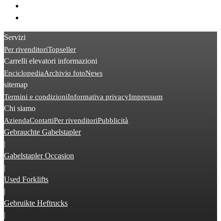
> Toyota 8FBE
> Kalmar DCG
Servizi
Per rivenditori
Topseller
Carrelli elevatori informazioni
Enciclopedia
Archivio foto
News
sitemap
Termini e condizioni
Informativa privacy
Impressum
Chi siamo
Azienda
Contatti
Per rivenditori
Pubblicità
Gebrauchte Gabelstapler
|
Gabelstapler Occasion
|
Used Forklifts
|
Gebruikte Heftrucks
|