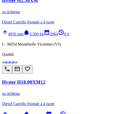
Hyster H2.50XM
su richiesta
Diesel Carrello frontale a 4 ruote
arrow_upward
weight
calendar_month
history_2
4950 mm
2.500 kg
2004
0 h
I - 36054 Montebello Vicentino (VI)
Qualità
star
star
star
star
call
email
favorite_border
Hyster H18.00XM12
su richiesta
Diesel Carrello frontale a 4 ruote
arrow_upward
weight
calendar_month
history_2