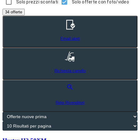
Solo prezzi scontati
Solo offerte con foto/video
34 offerte
Email alert
Richiesta carrello
search
Rete Rivenditori